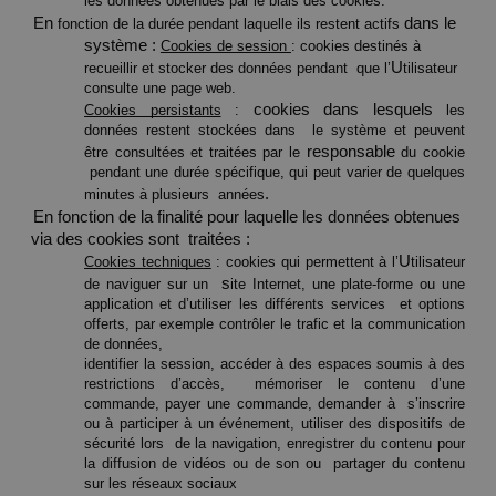
les données obtenues par le biais des cookies. 
En 
dans le 
fonction de la durée pendant laquelle ils restent actifs 
système : 
Cookies de session 
: cookies destinés à 
U
recueillir et stocker des données pendant  que l’
tilisateur 
consulte une page web. 
cookies dans lesquels 
Cookies persistants
 : 
les 
données restent stockées dans  le système et peuvent 
responsable 
être consultées et traitées par le 
du cookie 
 pendant une durée spécifique, qui peut varier de quelques 
. 
minutes à plusieurs  années
En fonction de la finalité pour laquelle les données obtenues 
via des cookies sont  traitées : 
U
Cookies techniques
 : cookies qui permettent à l’
tilisateur 
s
de naviguer sur un  
ite Internet, une plate-forme ou une 
application et d’utiliser les différents services  et options 
offerts, par exemple contrôler le trafic et la communication 
de données, 
identifier la session, accéder à des espaces soumis à des 
restrictions d’accès,  mémoriser le contenu d’une 
commande, payer une commande, demander à  s’inscrire 
ou à participer à un événement, utiliser des dispositifs de 
sécurité lors  de la navigation, enregistrer du contenu pour 
la diffusion de vidéos ou de son ou  partager du contenu 
sur les réseaux sociaux 