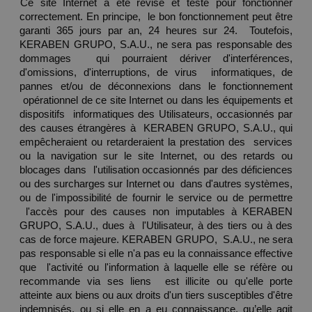
Ce site Internet a été révisé et testé pour fonctionner 
correctement. En principe,  le bon fonctionnement peut être 
garanti 365 jours par an, 24 heures sur 24.  Toutefois, 
KERABEN GRUPO, S.A.U., ne sera pas responsable des 
dommages  qui pourraient dériver d'interférences, 
d'omissions, d'interruptions, de virus  informatiques, de 
pannes et/ou de déconnexions dans le fonctionnement 
 opérationnel de ce site Internet ou dans les équipements et 
dispositifs  informatiques des Utilisateurs, occasionnés par 
des causes étrangères à  KERABEN GRUPO, S.A.U., qui 
empêcheraient ou retarderaient la prestation des  services 
ou la navigation sur le site Internet, ou des retards ou 
blocages dans  l'utilisation occasionnés par des déficiences 
ou des surcharges sur Internet ou  dans d'autres systèmes, 
ou de l'impossibilité de fournir le service ou de permettre 
 l'accès pour des causes non imputables à KERABEN 
GRUPO, S.A.U., dues à  l'Utilisateur, à des tiers ou à des 
cas de force majeure. KERABEN GRUPO,  S.A.U., ne sera 
pas responsable si elle n'a pas eu la connaissance effective 
que  l'activité ou l'information à laquelle elle se réfère ou 
recommande via ses liens  est illicite ou qu'elle porte 
atteinte aux biens ou aux droits d'un tiers susceptibles d'être 
indemnisés, ou si elle en a eu connaissance, qu’elle agit 