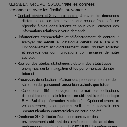
KERABEN GRUPO, S.A.U., traite les données 
personnelles avec les finalités  suivantes : 
▪ 
Contact général et Service clientèle 
: à travers les demandes 
d'informations sur  les services que nous offrons, afin de 
répondre à vos consultations et pour vous  envoyer des 
informations relatives à votre demande. 
▪ 
Informations commerciales et téléchargement de contenu
 : 
envoyer par e-mail le  catalogue général de KERABEN. 
Optionnellement et volontairement, vous  pourrez solliciter 
et recevoir des communications commerciales de notre 
société. 
▪ 
Réaliser des études statistiques
 : obtenir des statistiques 
anonymes sur la  navigation et les performances du site 
Internet. 
▪ 
Processus de sélection
 : réaliser des processus internes de 
sélection du  personnel, aussi bien actuels que futurs.  
▪ 
Collections BIM 
: envoyer par e-mail les collections 
disponibles sur le site Internet  en utilisant la méthodologie 
BIM (Building Information Modeling).  Optionnellement et 
volontairement, vous pourrez solliciter et recevoir des 
 communications commerciales de notre société. 
▪ 
Creahome 3D
: Solliciter l'outil pour concevoir des 
environnements utilisant des  revêtements de sol et des 
revêtements en céramique de KERABEN. Le software est 