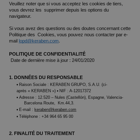
Veuillez noter que si vous acceptez les cookies de tiers, 
vous devrez les  supprimer depuis les options du 
navigateur. 
Si vous avez des questions ou des doutes concernant cette 
Politique des  Cookies, vous pouvez nous contacter par e-
mail 
lopd@keraben.com
.  
POLITIQUE DE CONFIDENTIALITÉ 
Date de dernière mise à jour : 24/01/2020 
1. DONNÉES DU RESPONSABLE 
▪ 
Raison Sociale : KERABEN GRUPO, S.A.U. (ci-
▪ 
après « KERABEN ») 
NIF : A-12017372 
▪ 
Adresse : 12.520 – Nules (Castellón), Espagne, Valencia-
Barcelona Route,  Km.44,3. 
▪ 
E-mail : 
keraben@keraben.com
▪ 
Téléphone : +34 964 65 95 00
2. FINALITÉ DU TRAITEMENT 