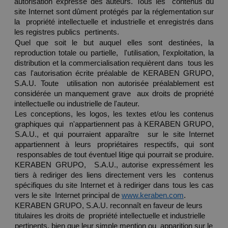
autorisation expresse des auteurs. Tous les  contenus du 
site Internet sont dûment protégés par la réglementation sur 
la  propriété intellectuelle et industrielle et enregistrés dans 
les registres publics  pertinents. 
Quel que soit le but auquel elles sont destinées, la 
reproduction totale ou partielle,  l'utilisation, l'exploitation, la 
distribution et la commercialisation requièrent dans  tous les 
cas l'autorisation écrite préalable de KERABEN GRUPO, 
S.A.U. Toute  utilisation non autorisée préalablement est 
considérée un manquement grave  aux droits de propriété 
intellectuelle ou industrielle de l'auteur.  
Les conceptions, les logos, les textes et/ou les contenus 
graphiques qui  n'appartiennent pas à KERABEN GRUPO, 
S.A.U., et qui pourraient apparaître  sur le site Internet 
appartiennent à leurs propriétaires respectifs, qui sont 
 responsables de tout éventuel litige qui pourrait se produire. 
KERABEN GRUPO,  S.A.U., autorise expressément les 
tiers à rediriger des liens directement vers les  contenus 
spécifiques du site Internet et à rediriger dans tous les cas 
vers le site  Internet principal de 
www.keraben.com
.  
KERABEN GRUPO, S.A.U. reconnaît en faveur de leurs 
titulaires les droits de  propriété intellectuelle et industrielle 
pertinents, bien que leur simple mention ou  apparition sur le 