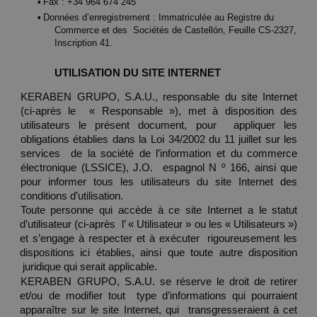
▪ 
Fax :
 +34 964 674 245 
▪ 
Données d’enregistrement : Immatriculée au Registre du 
Commerce et des  Sociétés de Castellón, Feuille CS-2327, 
Inscription 41. 
UTILISATION DU SITE INTERNET 
KERABEN GRUPO, S.A.U., responsable du site Internet 
(ci-après le  « Responsable »), met à disposition des 
utilisateurs le présent document, pour  appliquer les 
obligations établies dans la Loi 34/2002 du 11 juillet sur les 
services  de la société de l’information et du commerce 
électronique (LSSICE), J.O.  espagnol N º 166, ainsi que 
pour informer tous les utilisateurs du site Internet des 
conditions d’utilisation. 
Toute personne qui accède à ce site Internet a le statut 
d’utilisateur (ci-après  l’ « Utilisateur » ou les « Utilisateurs ») 
et s’engage à respecter et à exécuter  rigoureusement les 
dispositions ici établies, ainsi que toute autre disposition 
 juridique qui serait applicable. 
KERABEN GRUPO, S.A.U. se réserve le droit de retirer 
et/ou de modifier tout  type d’informations qui pourraient 
apparaître sur le site Internet, qui  transgresseraient à cet 