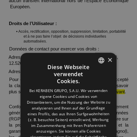
aucun transfert international hors de l'Espace Économique 
 Européen.
Droits de l’Utilisateur : 
• 
Accès, rectification, opposition, suppression, limitation, portabilité 
et à ne pas faire l’objet  de décisions individuelles 
automatisées. 
Données de contact pour exercer vos droits : 
Adresse postale : Valencia- Barcelona Route, Km.44,3, 
×
12.520- Nules  (Castellón). 
Diese Webseite
Adresse e-mail : 
lopd@keraben.com
.  
verwendet
SPANISH
Pour continuer, vous devez reconnaître avoir lu et accepté 
Cookies.
la clause précédente.  Vous pouvez également en savoir 
ENGLISH
Bei KERABEN GRUPO, S.A.U. Wir verwenden
plus sur notre politique de confidentialité 
sur 
le lien suivant
. 
eigene Cookies und Cookies von
FRENCH
Drittanbietern, um die Nutzung der Website zu
Conformément aux dispositions établies dans le Règlement 
GERMAN
analysieren und Ihnen auf der Grundlage
général (UE)  2016/679 sur la protection des données 
eines Profils, das aus Ihren Surfgewohnheiten
(RGPD) et dans la Loi organique 3/2018  du 5 décembre sur 
(z. B. besuchte Seiten) erstellt wird, Werbung
la protection des données à caractère personnel et la 
im Zusammenhang mit Ihren Präferenzen
anzuzeigen. Sie können alle Cookies
garantie  des droits numériques 
(LOPDGDD en espagnol)
, 