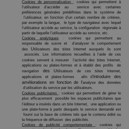
Cookies de personnalisation 
: cookies qui permettent à 
l’utilisateur d’accéder au  service avec certaines 
préférences générales prédéfinies dans le système de 
 l’utilisateur, en fonction d’un certain nombre de critères, 
par exemple la langue,  le type de navigateur avec lequel 
l’utilisateur accède au service, la configuration  régionale à 
partir de laquelle l’utilisateur accède au service, etc. 
Cookies analytiques
 : cookies qui permettent au 
responsable de suivre et  d’analyser le comportement 
U
s
des 
tilisateurs des 
ites Internet auxquels ils sont 
 associés. Les informations recueillies à l’aide de ces 
s
cookies servent à mesurer  l’activité des 
ites Internet, 
applications ou plates-formes et à établir des profils  de 
des U
s
navigation 
tilisateurs de ces 
ites Internet, 
’introduire des 
applications et plates-formes  afin d
améliorations en fonction de l’
analyse des données 
 d’utilisation du service par les utilisateurs. 
Cookies publicitaires 
: cookies qui permettent de gérer le 
plus efficacement  possible les espaces publicitaires que 
s
l’éditeur a insérés dans un 
ite Internet,  une application ou 
une plate-forme à partir desquels le service demandé est 
 fourni sur la base de critères tels que le contenu édité ou 
la fréquence de diffusion  des publicités. 
Cookies de publicité comportementale 
: cookies qui 