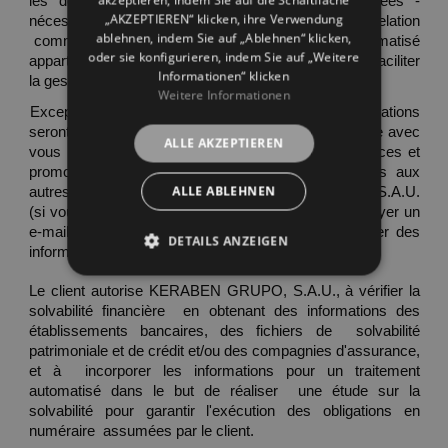
akzeptieren, indem Sie auf die Schaltfläche
les données que vous nous  avez communiquées - 
„AKZEPTIEREN“ klicken, ihre Verwendung
nécessaires pour la réalisation effective de la relation 
ablehnen, indem Sie auf „Ablehnen“ klicken,
 commerciale - ont été insérées dans un fichier automatisé 
oder sie konfigurieren, indem Sie auf „Weitere
appartenant à  KERABEN GRUPO, S.A.U., afin de faciliter 
Informationen“ klicken
la gestion comptable et  administrative de la société. 
Weitere Informationen
Excepté si vous déclarez le contraire, les informations 
seront utilisées pour  maintenir un contact périodique avec 
ALLE AKZEPTIEREN
vous et pour vous informer de nos produits,  services et 
promotions. Elles pourront uniquement être cédées aux 
ALLE ABLEHNEN
autres  sociétés associées à KERABEN GRUPO, S.A.U. 
(si vous souhaitez les  connaître, vous pouvez envoyer un 
e-mail à lopd@keraben.com), afin de vous  envoyer des 
DETAILS ANZEIGEN
informations relatives à leurs produits et à leurs offres. 
Le client autorise KERABEN GRUPO, S.A.U., à vérifier la 
solvabilité financière  en obtenant des informations des 
établissements bancaires, des fichiers de  solvabilité 
patrimoniale et de crédit et/ou des compagnies d'assurance, 
et à  incorporer les informations pour un traitement 
automatisé dans le but de réaliser  une étude sur la 
solvabilité pour garantir l'exécution des obligations en 
numéraire  assumées par le client. 