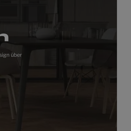
n
esign über