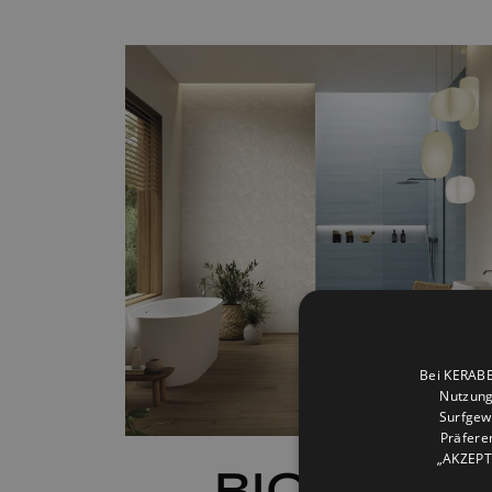
Bei KERABE
Nutzung
Surfgew
Präfere
„AKZEPTI
BIOMIM