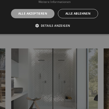
Weitere Informationen
Die zarten Farb- und Texturschichten
ALLE AKZEPTIEREN
ALLE ABLEHNEN
erwecken die Natur zum Leben und
verwandeln die Wände in ein
DETAILS ANZEIGEN
künstlerisches Wandgemälde.