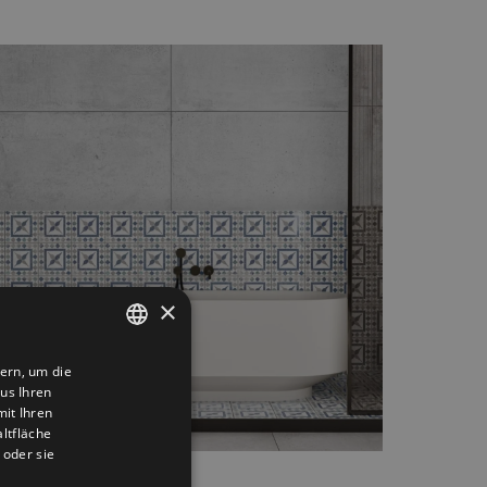
×
ern, um die
SPANISH
us Ihren
ENGLISH
it Ihren
ltfläche
FRENCH
 oder sie
GERMAN