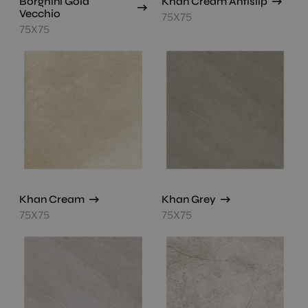
Borghini Gold
Khan Cream Antislip
Vecchio
75X75
75X75
Khan Cream
Khan Grey
75X75
75X75