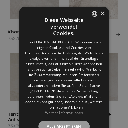
×
Diese Webseite
verwendet
SPANISH
Khan White
Occitanie Beige
Cookies.
Vecchio
75X75
ENGLISH
Bei KERABEN GRUPO, S.A.U. Wir verwenden
75X75
eigene Cookies und Cookies von
FRENCH
Drittanbietern, um die Nutzung der Website zu
GERMAN
analysieren und Ihnen auf der Grundlage
eines Profils, das aus Ihren Surfgewohnheiten
(z. B. besuchte Seiten) erstellt wird, Werbung
im Zusammenhang mit Ihren Präferenzen
anzuzeigen. Sie können alle Cookies
akzeptieren, indem Sie auf die Schaltfläche
„AKZEPTIEREN“ klicken, ihre Verwendung
ablehnen, indem Sie auf „Ablehnen“ klicken,
oder sie konfigurieren, indem Sie auf „Weitere
Informationen“ klicken
Weitere Informationen
Terranova Crema
Terranova Crema
Antislip
75X75
75X75
ALLE AKZEPTIEREN