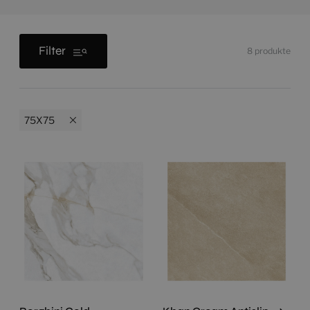
Filter
8
produkte
75X75