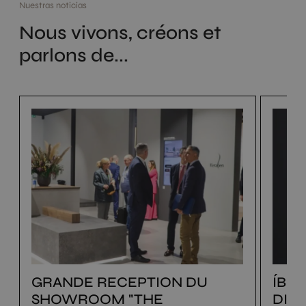
Nuestras noticias
Nous vivons, créons et
parlons de...
GRANDE RECEPTION DU
ÍBE
SHOWROOM "THE
DIS