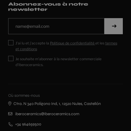
Abonnez-vous à notre
newsletter
J’ai lu et j’accepte la
Politique de confidentialité
et les
termes
et conditions
Je souhaite m’abonner à la newsletter commerciale
d’Iberoceramics.
Où sommes-nous
Ctra. N 340 Polígono Ind, 1, 12520 Nules, Castellón
iberoceramics@iberoceramics.com
+34 964659500