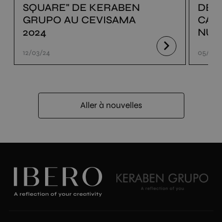
SQUARE" DE KERABEN
DE 
GRUPO AU CEVISAMA
CAT
2024
NUM
12/03/24
05/03/
Aller à nouvelles