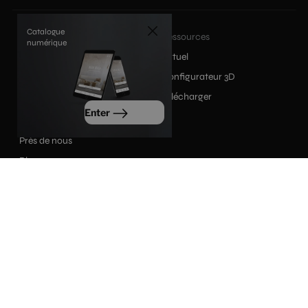
Catalogue
Produits
Ressources
numérique
Produits
Virtuel
Collections
Configurateur 3D
Inspiration
Télécharger
Enter
Société
Près de nous
Blog
Contact
|
|
Politique de confidentialité
Politique de cookies
|
Avis juridique
Internal information channel