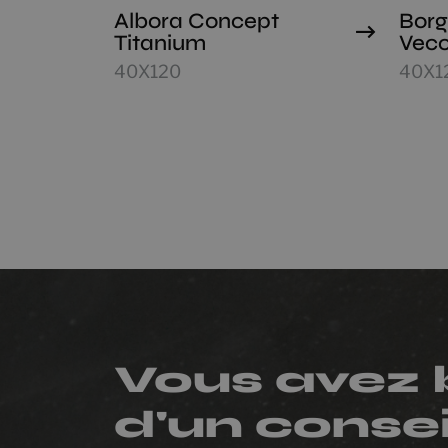
Albora Concept
Borg
Titanium
Vecc
40X120
40X1
Vous avez 
d'un consei