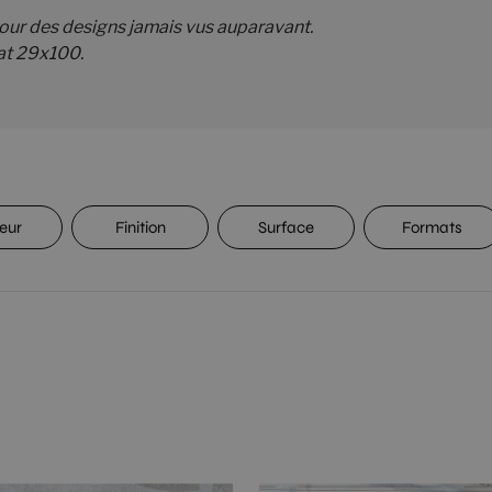
 pour des designs jamais vus auparavant.
at 29x100.
eur
Finition
Surface
Formats