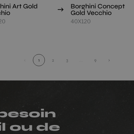
hini Art Gold
Borghini Concept
hio
Gold Vecchio
20
40X120
‹
1
2
3
...
9
›
besoin
l ou de