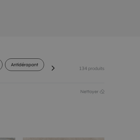
Antidérapant
Passage
Détonification
C
134
produits
Nettoyer