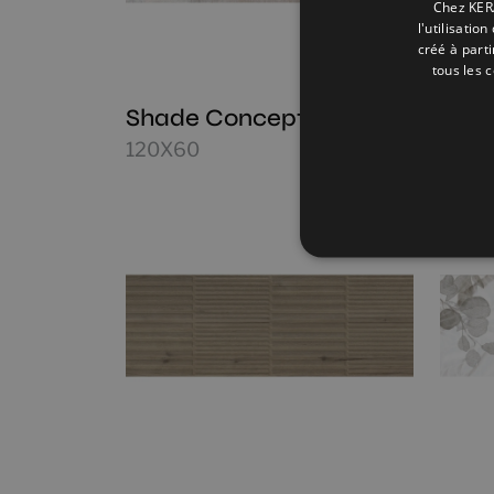
Chez KERA
l'utilisatio
créé à part
tous les 
Shade Concept Mix
Stra
120X60
120X