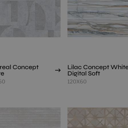
real Concept
Lilac Concept Whit
te
Digital Soft
60
120X60