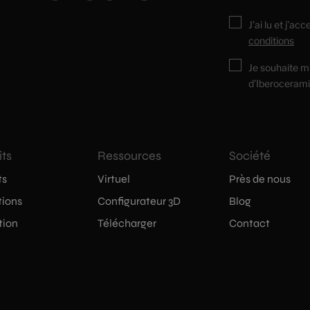
J’ai lu et j’ac
conditions
Je souhaite m
d’Iberocerami
its
Ressources
Société
ts
Virtuel
Près de nous
tions
Configurateur 3D
Blog
tion
Télécharger
Contact