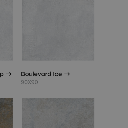
ip
Boulevard Ice
90X90