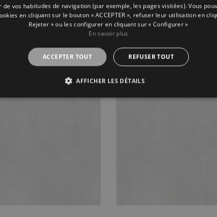
ir de vos habitudes de navigation (par exemple, les pages visitées). Vous pou
cookies en cliquant sur le bouton « ACCEPTER », refuser leur utilisation en cliq
Rejeter » ou les configurer en cliquant sur « Configurer »
En savoir plus
real Night
Ethereal White
ACCEPTER TOUT
REFUSER TOUT
0
90X90
AFFICHER LES DÉTAILS