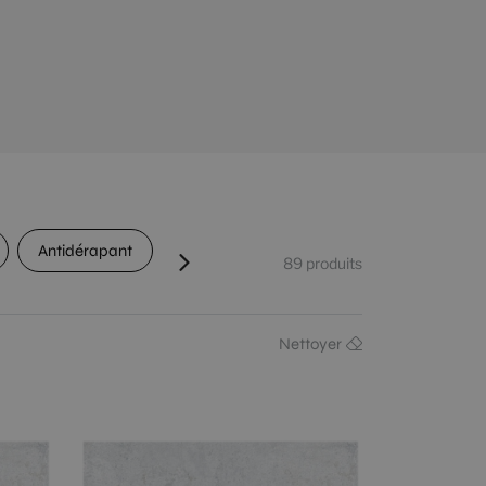
Antidérapant
Passage
Détonification
C
89
produits
Nettoyer