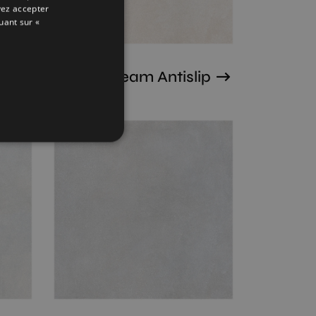
ENGLISH
vez accepter
uant sur «
FRENCH
GERMAN
Shade Cream Antislip
90X90