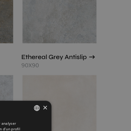
Ethereal Grey Antislip
90X90
×
r analyser
SPANISH
n d'un profil