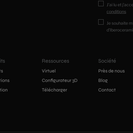
J’ai lu et j’ac
conditions
Je souhaite m
d’Iberocerami
its
Ressources
Société
ts
Virtuel
Près de nous
tions
Configurateur 3D
Blog
tion
Télécharger
Contact