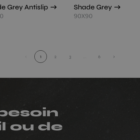
e Grey Antislip
Shade Grey
0
90X90
‹
1
2
3
...
6
›
besoin
l ou de