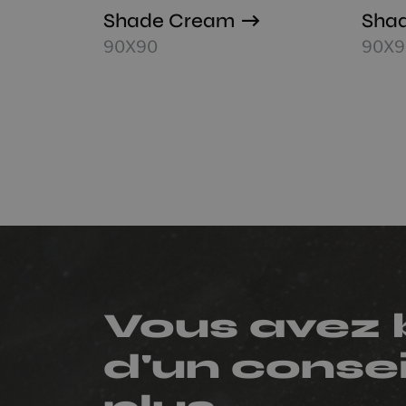
Shade Cream
Shad
90X90
90X9
Vous avez 
d'un consei