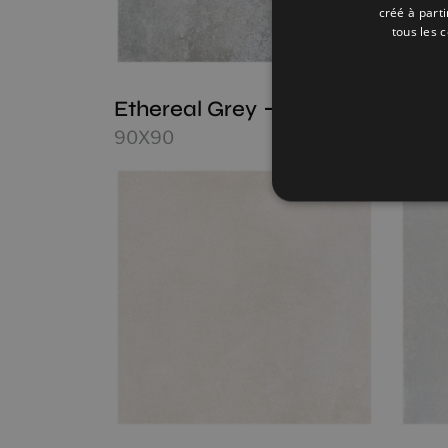
créé à part
tous les 
Ethereal Grey
Ethe
90X90
90X9