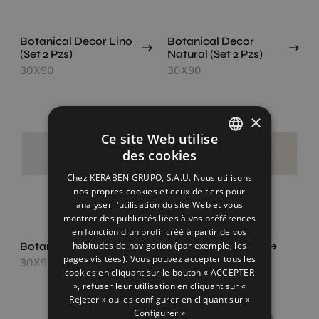
Botanical Decor Lino
Botanical Decor
(Set 2 Pzs)
Natural (Set 2 Pzs)
30X90
30X90
×
Ce site Web utilise
des cookies
SPANISH
Chez KERABEN GRUPO, S.A.U. Nous utilisons
ENGLISH
nos propres cookies et ceux de tiers pour
analyser l'utilisation du site Web et vous
FRENCH
montrer des publicités liées à vos préférences
en fonction d'un profil créé à partir de vos
GERMAN
Botanical Lino
Botanical Natural
habitudes de navigation (par exemple, les
pages visitées). Vous pouvez accepter tous les
30X90
30X90
cookies en cliquant sur le bouton « ACCEPTER
», refuser leur utilisation en cliquant sur «
Rejeter » ou les configurer en cliquant sur «
Configurer »