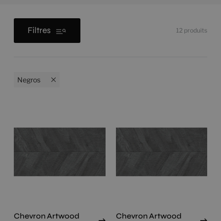
Filtres
12
produits
Negros
Chevron Artwood
Chevron Artwood