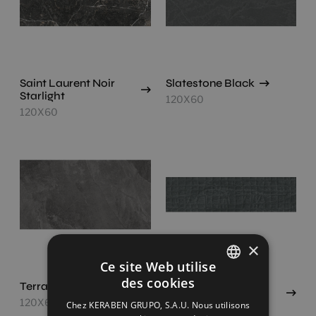
Saint Laurent Noir
Slatestone Black
Starlight
120X60
120X60
×
Ce site Web utilise
des cookies
Terranova Black
Dec.textures Black
SPANISH
(Concept)
120X60
Chez KERABEN GRUPO, S.A.U. Nous utilisons
ENGLISH
120X30