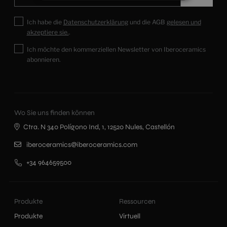
Ich habe die
Datenschutzerklärung
und die AGB
gelesen und
akzeptiere sie.
.
Ich möchte den kommerziellen Newsletter von Iberoceramics
abonnieren.
Wo Sie uns finden können
Ctra. N 340 Polígono Ind, 1, 12520 Nules, Castellón
iberoceramics@iberoceramics.com
+34 964659500
Produkte
Ressourcen
Produkte
Virtuell