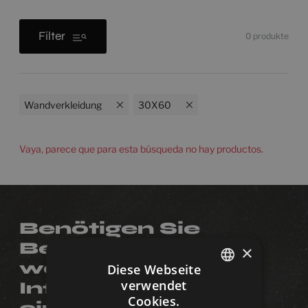
Filter
0
produkte
Wandverkleidung
30X60
Vaya, parece que para esta búsqueda no hay productos.
Benötigen Sie
Beratung oder
×
weitere
Diese Webseite
verwendet
Informationen zu
SPANISH
Cookies.