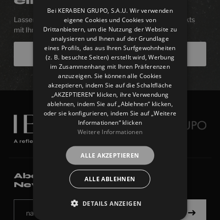
einem Produkt?
ENGLISH
Bei KERABEN GRUPO, S.A.U. Wir verwenden
Lassen Sie uns bei der Gestaltung Ihres nächsten Projekts
eigene Cookies und Cookies von
FRENCH
Drittanbietern, um die Nutzung der Website zu
mit Ihnen sein. Wir beantworten gerne Ihre Fragen
GERMAN
analysieren und Ihnen auf der Grundlage
eines Profils, das aus Ihren Surfgewohnheiten
Kontaktieren Sie uns
(z. B. besuchte Seiten) erstellt wird, Werbung
im Zusammenhang mit Ihren Präferenzen
anzuzeigen. Sie können alle Cookies
akzeptieren, indem Sie auf die Schaltfläche
„AKZEPTIEREN“ klicken, ihre Verwendung
ablehnen, indem Sie auf „Ablehnen“ klicken,
oder sie konfigurieren, indem Sie auf „Weitere
Informationen“ klicken
Weitere Informationen
ALLE AKZEPTIEREN
Abonnieren Sie unseren
ALLE ABLEHNEN
Newsletter.
DETAILS ANZEIGEN