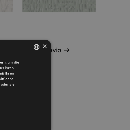
×
Sunrise Savia
30X90
ern, um die
SPANISH
us Ihren
ENGLISH
it Ihren
ltfläche
FRENCH
 oder sie
GERMAN