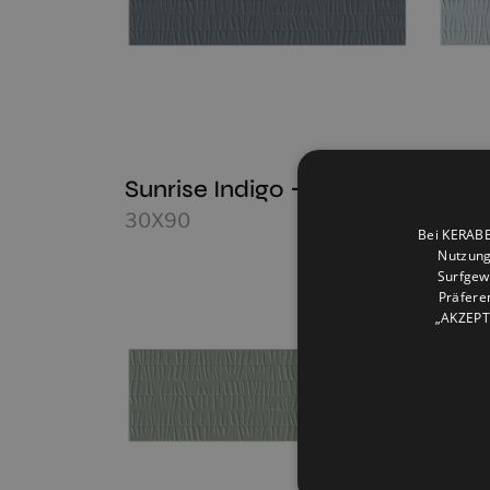
Sunrise Indigo
Sunr
30X90
30X9
Bei KERABE
Nutzung
Surfgew
Präfere
„AKZEPTI