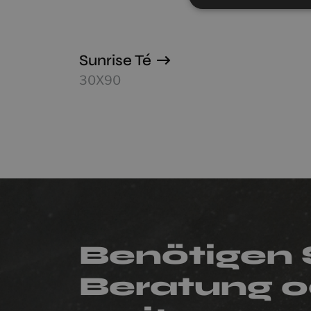
Sunrise Té
30X90
Benötigen 
Beratung o