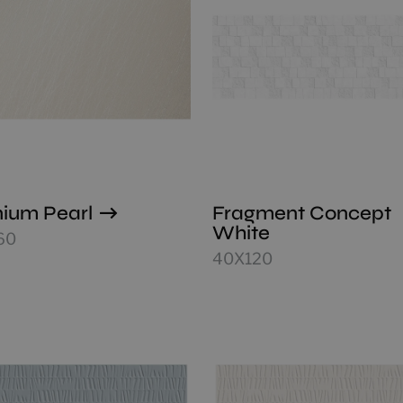
nium Pearl
Fragment Concept
White
60
40X120