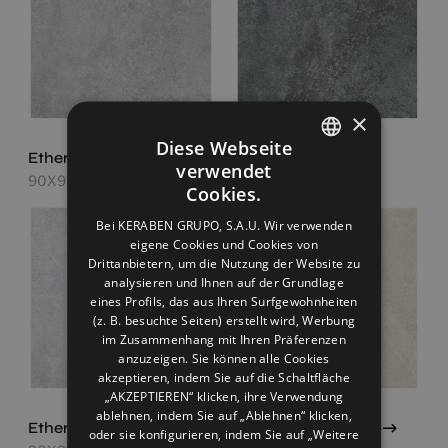
×
Diese Webseite
Ethereal Grey
Ethereal Night
verwendet
SPANISH
90X90
90X90
Cookies.
ENGLISH
Bei KERABEN GRUPO, S.A.U. Wir verwenden
eigene Cookies und Cookies von
FRENCH
Drittanbietern, um die Nutzung der Website zu
GERMAN
analysieren und Ihnen auf der Grundlage
eines Profils, das aus Ihren Surfgewohnheiten
(z. B. besuchte Seiten) erstellt wird, Werbung
im Zusammenhang mit Ihren Präferenzen
anzuzeigen. Sie können alle Cookies
akzeptieren, indem Sie auf die Schaltfläche
„AKZEPTIEREN“ klicken, ihre Verwendung
ablehnen, indem Sie auf „Ablehnen“ klicken,
Ethereal White
Lune Beige Antislip
oder sie konfigurieren, indem Sie auf „Weitere