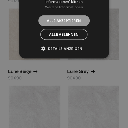
90X90
90X90
Informationen“ klicken
Weitere Informationen
ALLE AKZEPTIEREN
ALLE ABLEHNEN
DETAILS ANZEIGEN
Lune Beige
Lune Grey
90X90
90X90