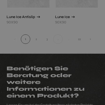
Lune Ice Antislip
Lune Ice
90X90
90X90
‹
1
2
3
...
...
22
›
Benötigen Sie
Beratung oder
weitere
Informationen zu
einem Produkt?
Lassen Sie uns bei der Gestaltung Ihres nächsten Projekts