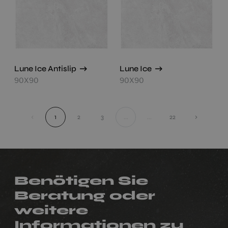
Lune Ice Antislip
Lune Ice
90X90
90X90
‹
1
2
3
...
...
22
›
Benötigen Sie
Beratung oder
weitere
Informationen zu