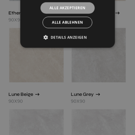
ALLE AKZEPTIEREN
Ethereal White
Lune Beige Antislip
90X90
90X90
ALLE ABLEHNEN
DETAILS ANZEIGEN
Lune Beige
Lune Grey
90X90
90X90