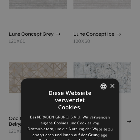
Lune Concept Grey
Lune Concept Ice
120X60
120X60
×
Diese Webseite
verwendet
SPANISH
Cookies.
ENGLISH
Bei KERABEN GRUPO, S.A.U. Wir verwenden
Occitanie Decor
Patagonia Concept
eigene Cookies und Cookies von
Beige Starlight
White Digital Soft
FRENCH
Drittanbietern, um die Nutzung der Website zu
120X60
120X60
GERMAN
analysieren und Ihnen auf der Grundlage