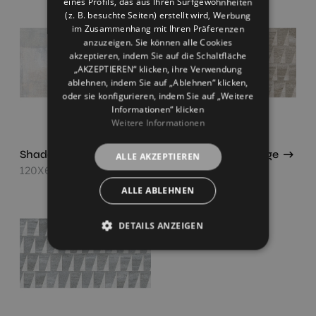
eines Profils, das aus Ihren Surfgewohnheiten
(z. B. besuchte Seiten) erstellt wird, Werbung
im Zusammenhang mit Ihren Präferenzen
anzuzeigen. Sie können alle Cookies
akzeptieren, indem Sie auf die Schaltfläche
„AKZEPTIEREN“ klicken, ihre Verwendung
ablehnen, indem Sie auf „Ablehnen“ klicken,
oder sie konfigurieren, indem Sie auf „Weitere
Informationen“ klicken
Weitere Informationen
Shade Concept Mix
Strata Concept Beige
ALLE AKZEPTIEREN
120X60
120X60
ALLE ABLEHNEN
DETAILS ANZEIGEN