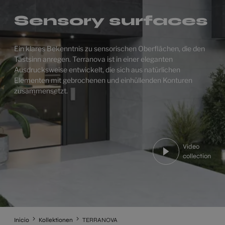
Sensory surfaces
Ein klares Bekenntnis zu sensorischen Oberflächen, die den
Tastsinn anregen. Terranova ist in einer eleganten
Ausdrucksweise entwickelt, die sich aus natürlichen
Elementen mit gebrochenen und einhüllenden Konturen
zusammensetzt.
Video
collection
Inicio
Kollektionen
TERRANOVA