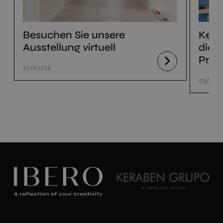
Besuchen Sie unsere
Kera
Ausstellung virtuell
die 
Prod
27/07/22
03/06/