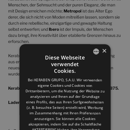
Menschen, der Sehnsucht und der puren Eleganz, die man
mit Design erreichen möchte;
Metropol
ist das Alter Ego
derer, die sich nicht von Moden mitreißen lassen, sondern sie
durch eine rebellische, einzigartige und gewagte Haltung
selbst entwerfen; und
Ibero
ist der Impuls, der Menschen
dazu bringt, ihre Kreativität über etablierte Grenzen hinaus zu
erforschen.
×
Keraben Grupo lädt alle seine Kunden ein, diese Erfahrung
Diese Webseite
aus erster Hand zu erleben und mit dem Raum und den
verwendet
SPANISH
neuesten Kollektionen, die mit und für Design geschaffen
Cookies.
wurden, zu interagieren.
ENGLISH
Bei KERABEN GRUPO, S.A.U. Wir verwenden
eigene Cookies und Cookies von
FRENCH
Keraben Grupo befindet sich in Halle 37, Stand A76-B75.
Drittanbietern, um die Nutzung der Website zu
GERMAN
analysieren und Ihnen auf der Grundlage
eines Profils, das aus Ihren Surfgewohnheiten
Laden Sie jetzt Ihre Tickets herunter
(z. B. besuchte Seiten) erstellt wird, Werbung
im Zusammenhang mit Ihren Präferenzen
anzuzeigen. Sie können alle Cookies
akzeptieren, indem Sie auf die Schaltfläche
„AKZEPTIEREN“ klicken, ihre Verwendung