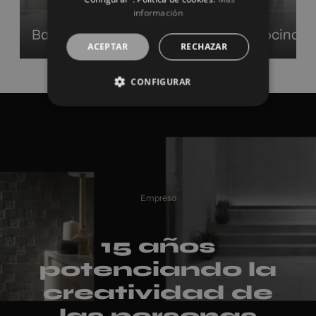
información
Baños
Cocinas
ACEPTAR
RECHAZAR
CONFIGURAR
Empresa
15 años
potenciando la
creatividad de