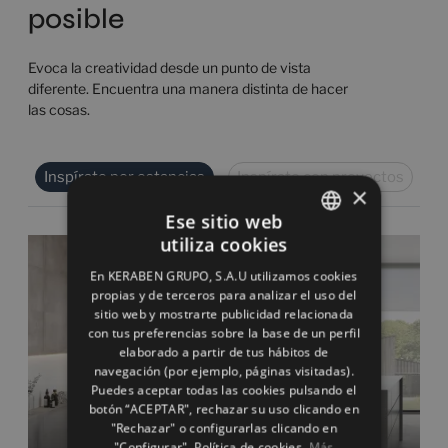
posible
Evoca la creatividad desde un punto de vista
diferente. Encuentra una manera distinta de hacer
las cosas.
Inspírate por estancias
Inspírate con proyectos
×
Ese sitio web
utiliza cookies
SPANISH
En KERABEN GRUPO, S.A.U utilizamos cookies
ENGLISH
propias y de terceros para analizar el uso del
sitio web y mostrarte publicidad relacionada
FRENCH
con tus preferencias sobre la base de un perfil
elaborado a partir de tus hábitos de
GERMAN
navegación (por ejemplo, páginas visitadas).
Puedes aceptar todas las cookies pulsando el
botón “ACEPTAR", rechazar su uso clicando en
"Rechazar" o configurarlas clicando en
"Configurar". Política de cookies.
Más