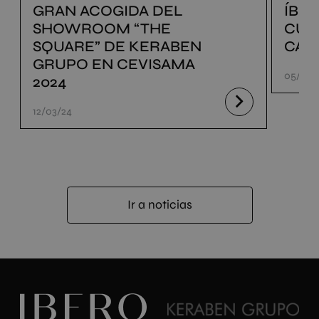
GRAN ACOGIDA DEL
ÍBE
SHOWROOM “THE
CUE
SQUARE” DE KERABEN
CAT
GRUPO EN CEVISAMA
05/03/
2024
12/03/24
Ir a noticias