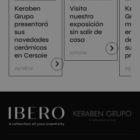
Keraben
Visita
Ker
Grupo
nuestra
Gru
presentará
exposición
mejo
sus
sin salir de
emba
novedades
casa
de t
cerámicas
sus
27/07/22
en Cersaie
prod
05/08/22
03/06/