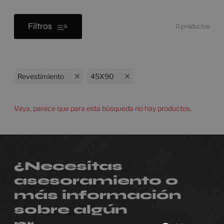
Filtros
0
productos
Revestimiento
45X90
Vaya, parece que para esta búsqueda no hay productos.
¿Necesitas
asesoramiento o
más información
sobre algún