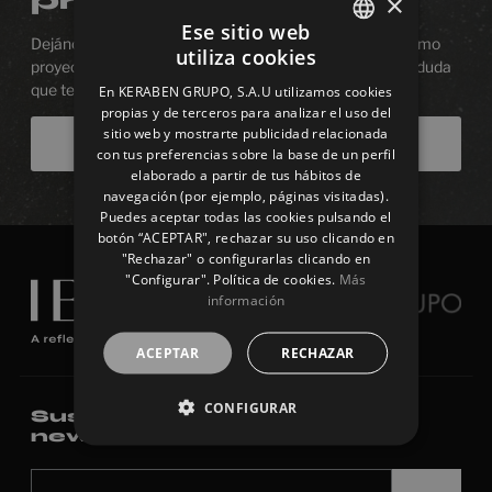
producto?
×
Ese sitio web
Dejános estar junto a ti en el proceso de diseñar tu próximo
utiliza cookies
SPANISH
proyecto. Estaremos encantados de resolver cualquier duda
que tengas.
En KERABEN GRUPO, S.A.U utilizamos cookies
ENGLISH
propias y de terceros para analizar el uso del
sitio web y mostrarte publicidad relacionada
FRENCH
Contáctanos
con tus preferencias sobre la base de un perfil
elaborado a partir de tus hábitos de
GERMAN
navegación (por ejemplo, páginas visitadas).
Puedes aceptar todas las cookies pulsando el
botón “ACEPTAR", rechazar su uso clicando en
"Rechazar" o configurarlas clicando en
"Configurar". Política de cookies.
Más
información
ACEPTAR
RECHAZAR
CONFIGURAR
Suscríbete a nuestra
newsletter