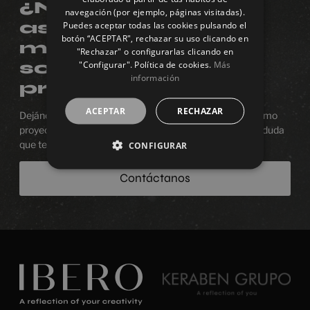
GERMAN
¿Necesitas
navegación (por ejemplo, páginas visitadas).
asesoramiento o
Puedes aceptar todas las cookies pulsando el
botón “ACEPTAR", rechazar su uso clicando en
más información
"Rechazar" o configurarlas clicando en
sobre algún
"Configurar". Política de cookies.
Más
información
producto?
ACEPTAR
RECHAZAR
Dejános estar junto a ti en el proceso de diseñar tu próximo
proyecto. Estaremos encantados de resolver cualquier duda
que tengas.
CONFIGURAR
Contáctanos