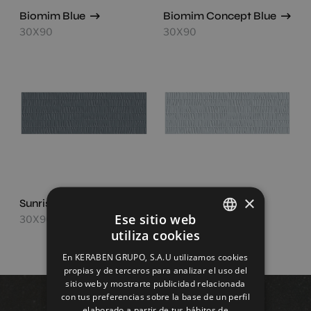
Biomim Blue
Biomim Concept Blue
30X90
30X90
×
Sunrise Indigo
Sunrise Lavanda
Ese sitio web
30X90
30X90
utiliza cookies
SPANISH
En KERABEN GRUPO, S.A.U utilizamos cookies
ENGLISH
propias y de terceros para analizar el uso del
sitio web y mostrarte publicidad relacionada
FRENCH
con tus preferencias sobre la base de un perfil
elaborado a partir de tus hábitos de