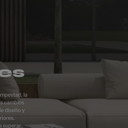
res
empestad, la
os cambios
de diseño y
riores.
a superar