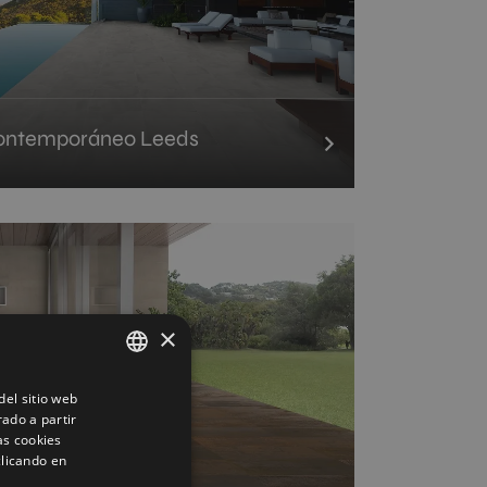
contemporáneo Leeds
×
el sitio web
SPANISH
rado a partir
ENGLISH
as cookies
clicando en
FRENCH