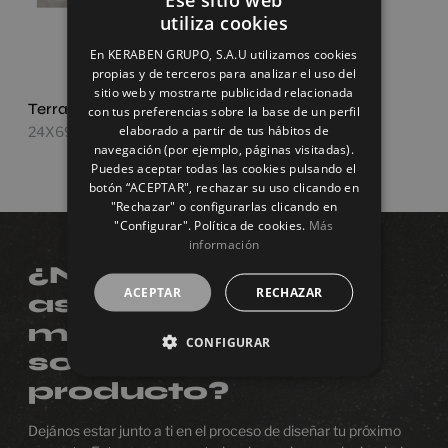
utiliza cookies
SPANISH
En KERABEN GRUPO, S.A.U utilizamos cookies
ENGLISH
propias y de terceros para analizar el uso del
sitio web y mostrarte publicidad relacionada
FRENCH
Terranova Gris
con tus preferencias sobre la base de un perfil
elaborado a partir de tus hábitos de
24X69
GERMAN
navegación (por ejemplo, páginas visitadas).
Puedes aceptar todas las cookies pulsando el
botón “ACEPTAR", rechazar su uso clicando en
"Rechazar" o configurarlas clicando en
"Configurar". Política de cookies.
Más
información
¿Necesitas
ACEPTAR
RECHAZAR
asesoramiento o
más información
CONFIGURAR
sobre algún
producto?
Dejános estar junto a ti en el proceso de diseñar tu próximo