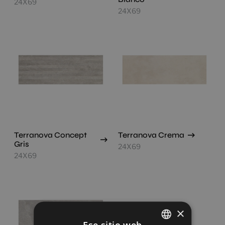
24X69
24X69
Terranova Concept
Terranova Crema
Gris
24X69
24X69
×
Ese sitio web