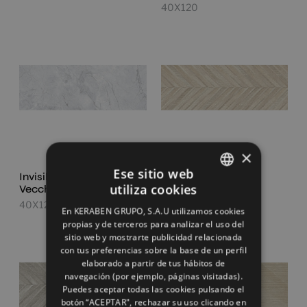
40X120
×
Ese sitio web
Invisible White
Khan Art Cream
utiliza cookies
Vecchio
40X120
SPANISH
40X120
En KERABEN GRUPO, S.A.U utilizamos cookies
ENGLISH
propias y de terceros para analizar el uso del
sitio web y mostrarte publicidad relacionada
FRENCH
con tus preferencias sobre la base de un perfil
elaborado a partir de tus hábitos de
GERMAN
navegación (por ejemplo, páginas visitadas).
Puedes aceptar todas las cookies pulsando el
botón “ACEPTAR", rechazar su uso clicando en