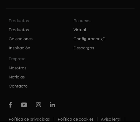
Productos
Recursos
Productos
Virtual
Colecciones
Configurador 3D
Inspiración
Descargas
Empresa
Nosotros
Noticias
Contacto
|
|
|
Política de privacidad
Política de cookies
Aviso legal
Canal interno de información
Todos los derechos reservados. Ibero 2021