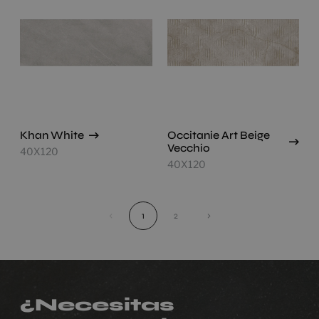
Khan White
Occitanie Art Beige
Vecchio
40X120
40X120
‹
1
2
›
¿Necesitas