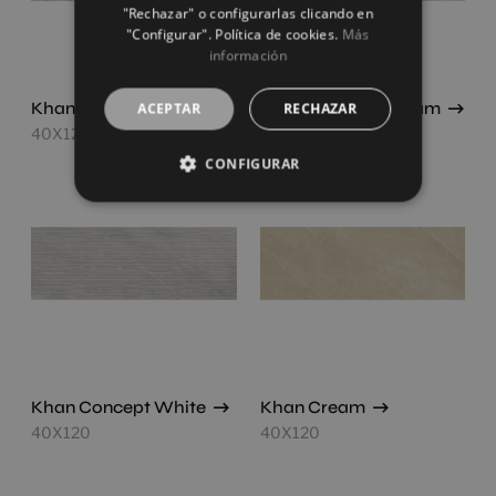
"Rechazar" o configurarlas clicando en
"Configurar". Política de cookies.
Más
información
Khan Art White
Khan Concept Cream
ACEPTAR
RECHAZAR
40X120
40X120
CONFIGURAR
Khan Concept White
Khan Cream
40X120
40X120