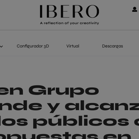
Configurador 3D
Virtual
Descargas
en Grupo
nde y alcan
los públicos
opuestas en