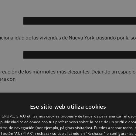
uncionalidad de las viviendas de Nueva York, pasando por la s
ecreación de los mármoles más elegantes. Dejando un espacio
era con
Ese sitio web utiliza cookies
almente su naturalidad, pero sumando las ventajas del mat
GRUPO, S.A.U utilizamos cookies propias y de terceros para analizar el uso d
 a materiales tradicionales, como el barro cocido a mano, cuy
publicidad relacionada con tus preferencias sobre la base de un perfil elabo
bitos de navegación (por ejemplo, páginas visitadas). Puedes aceptar todas l
l botón “ACEPTAR", rechazar su uso clicando en "Rechazar" o configurarlas 