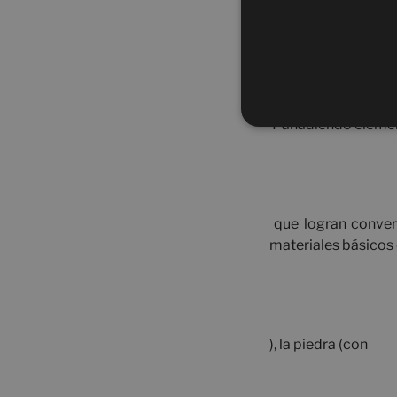
Y añadiendo elemen
que logran convert
materiales básicos 
), la piedra (con