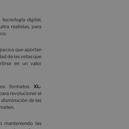
tecnología digital,
tra realistas, para
ico.
spacios que aportan
dad de las vetas que
rtirse en un valor
vos formatos
XL-
ara revolucionar el
a disminución de las
ometen.
no manteniendo las