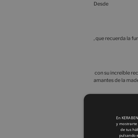
Desde
, que recuerda la f
con su increíble r
amantes de la mad
que recrea magistr
En KERABEN 
perder la fidelidad
y mostrarte 
reproduce
de tus há
pulsando e