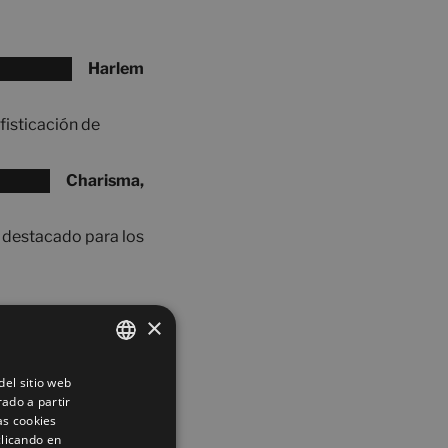
Harlem
ofisticación de
Charisma,
 destacado para los
Poème,
×
erial cerámico. Sin
el sitio web
SPANISH
o resultado estético
rado a partir
ENGLISH
as cookies
clicando en