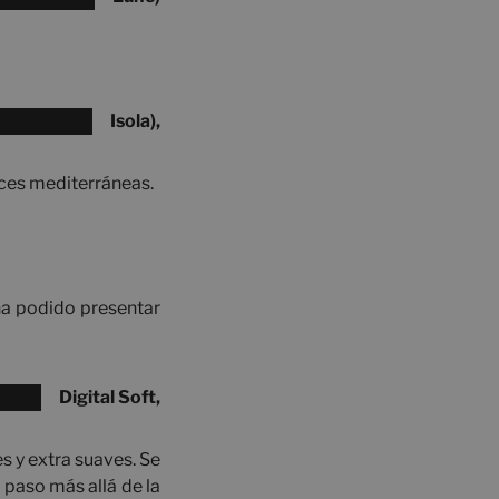
Isola),
ces mediterráneas.
ha podido presentar
Digital Soft,
s y extra suaves. Se
 paso más allá de la