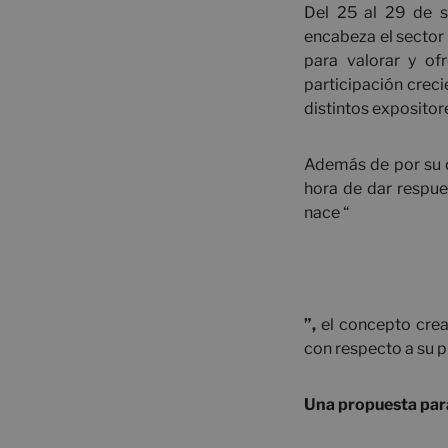
Del 25 al 29 de s
encabeza el sector 
para valorar y ofr
participación crec
distintos expositor
Además de por su d
hora de dar respue
nace “
”,
el concepto crea
con respecto a su 
Una propuesta para