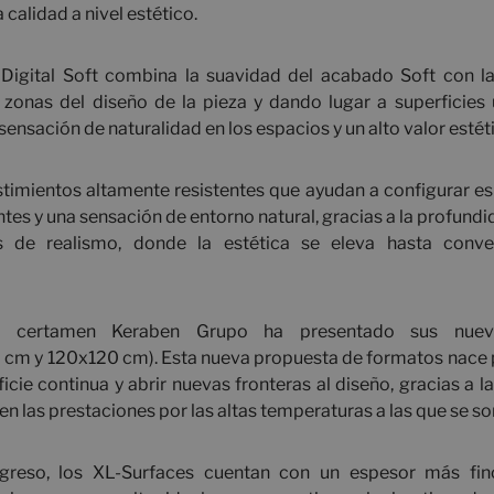
 calidad a nivel estético.
igital Soft combina la suavidad del acabado Soft con la 
 zonas del diseño de la pieza y dando lugar a superficies ul
ensación de naturalidad en los espacios y un alto valor estét
timientos altamente resistentes que ayudan a configurar e
ntes y una sensación de entorno natural, gracias a la profundi
s de realismo, donde la estética se eleva hasta conve
e certamen Keraben Grupo ha presentado sus nue
cm y 120x120 cm). Esta nueva propuesta de formatos nace p
cie continua y abrir nuevas fronteras al diseño, gracias a l
a en las prestaciones por las altas temperaturas a las que se s
greso, los XL-Surfaces cuentan con un espesor más fi