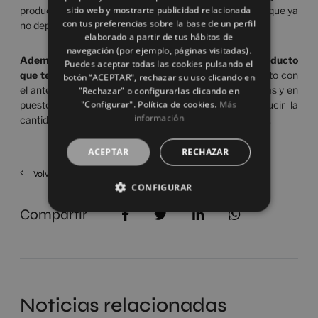
sitio web y mostrarte publicidad relacionada
producto y la capacidad de preparación de los pedidos, que ya
FRENCH
con tus preferencias sobre la base de un perfil
no depende de las condiciones meteorológicas.
elaborado a partir de tus hábitos de
GERMAN
navegación (por ejemplo, páginas visitadas).
Además, ha conseguido minimizar los picos de producto
Puedes aceptar todas las cookies pulsando el
que tenía almacenados
en el exterior.
Este factor, junto con
botón “ACEPTAR", rechazar su uso clicando en
el anterior de realizar el picking bajo techado, con pinzas y en
"Rechazar" o configurarlas clicando en
"Configurar". Política de cookies.
Más
puestos especializados, permite a la compañía reducir la
información
cantidad de roturas en piezas y de accidentes laborales.
ACEPTAR
RECHAZAR
Volver
CONFIGURAR
Compartir
Noticias relacionadas