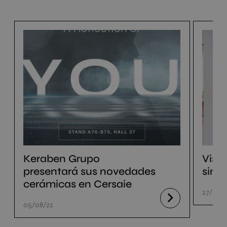
Keraben Grupo
Visi
presentará sus novedades
sin s
cerámicas en Cersaie
27/07/
05/08/22