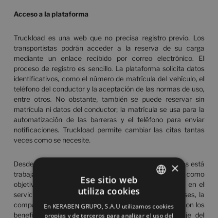
Acceso a la plataforma
Truckload es una web que no precisa registro previo. Los
transportistas podrán acceder a la reserva de su carga
mediante un enlace recibido por correo electrónico. El
proceso de registro es sencillo. La plataforma solicita datos
identificativos, como el número de matrícula del vehículo, el
teléfono del conductor y la aceptación de las normas de uso,
entre otros. No obstante, también se puede reservar sin
matrícula ni datos del conductor; la matrícula se usa para la
automatización de las barreras y el teléfono para enviar
notificaciones. Truckload permite cambiar las citas tantas
veces como se necesite.
Desde que el grupo renovó su centro logístico en Nules está
×
trabajando en diversos aspectos que tienen como como
Ese sitio web
objetivo implementar una serie de ahorros y mejoras en el
utiliza cookies
servicio que ofrece al cliente. Desde hace unos meses, la
SPANISH
compañía realiza
todo el picking de caja a cubierto
con los
En KERABEN GRUPO, S.A.U utilizamos cookies
ENGLISH
beneficios, que tiene esta cuestión, para el embalaje del
propias y de terceros para analizar el uso del