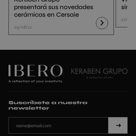
presentará sus novedades
sin s
cerámicas en Cersaie
27/07/
05/08/22
Suscríbete a nuestra
newsletter