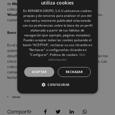
utiliza cookies
de
Metropol
quedan reflejados en sus
SPANISH
colecciones
Charisma, Arduin, Chrome, Leira y
En KERABEN GRUPO, S.A.U utilizamos cookies
ENGLISH
Woodfeel,
en las que se trasladan vanguardia, dinamismo,
propias y de terceros para analizar el uso del
carisma y estilo en sus propuestas cerámicas.
sitio web y mostrarte publicidad relacionada
FRENCH
con tus preferencias sobre la base de un perfil
elaborado a partir de tus hábitos de
GERMAN
Ibero
navegación (por ejemplo, páginas visitadas).
Puedes aceptar todas las cookies pulsando el
botón “ACEPTAR", rechazar su uso clicando en
En el caso de
Ibero,
la marca propone sensibilidad,
"Rechazar" o configurarlas clicando en
autenticidad y creatividad. Una aventura al cliente, un
"Configurar". Política de cookies.
Más
desafío, un nuevo descubrimiento de piezas que estimulan los
información
cinco sentidos y otorgan carácter sensorial a los hogares. Las
colecciones
Mystic, Matisse y Boulevard
, mármoles y
ACEPTAR
RECHAZAR
cementos que nos trazan el camino hacia las nuevas
texturas y diseños sin miedo a experimentarlos.
CONFIGURAR
Volver
Compartir