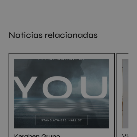
Noticias relacionadas
Keraben Grupo
Visi