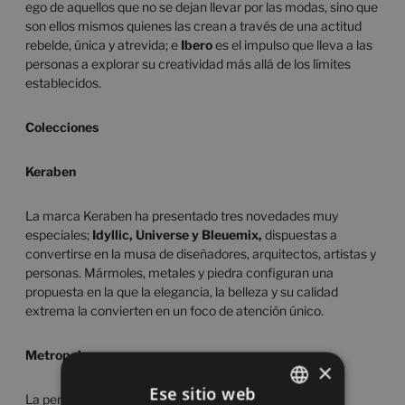
ego de aquellos que no se dejan llevar por las modas, sino que
son ellos mismos quienes las crean a través de una actitud
rebelde, única y atrevida; e
Ibero
es el impulso que lleva a las
personas a explorar su creatividad más allá de los límites
establecidos.
Colecciones
Keraben
La marca Keraben ha presentado tres novedades muy
especiales;
Idyllic, Universe y Bleuemix,
dispuestas a
convertirse en la musa de diseñadores, arquitectos, artistas y
personas. Mármoles, metales y piedra configuran una
propuesta en la que la elegancia, la belleza y su calidad
extrema la convierten en un foco de atención único.
Metropol
×
Ese sitio web
La personalidad y el estilo único, atemporal y perpetuo