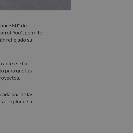
tour 360º de
on of You", permite
án reflejado su
a antes se ha
to para que los
proyectos.
 cada una de las
s a explorar su