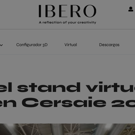
Configurador 3D
Virtual
Descargas
el stand virt
en Cersaie 2