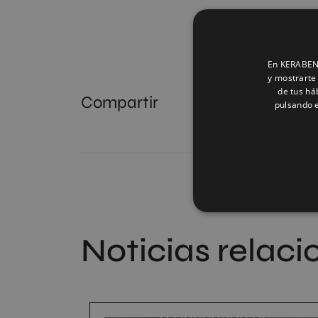
En KERABEN 
y mostrarte 
de tus há
Compartir
pulsando e
Noticias relac