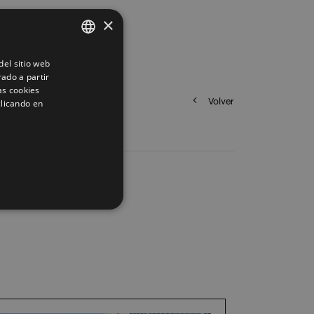
×
el sitio web
SPANISH
rado a partir
ENGLISH
as cookies
Volver
clicando en
FRENCH
GERMAN