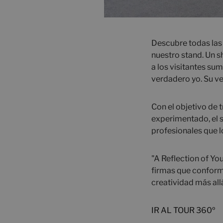
Descubre todas las
nuestro stand. Un s
a los visitantes su
verdadero yo. Su v
Con el objetivo de t
experimentado, el 
profesionales que l
"A Reflection of Yo
firmas que conforma
creatividad más allá
IR AL TOUR 360º