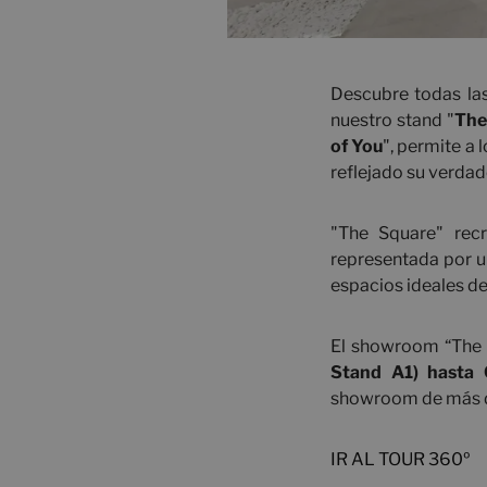
Descubre todas la
nuestro stand "
The
of You
", permite a
reflejado su verdad
"The Square" recr
representada por un
espacios ideales de 
El showroom “The
Stand A1) hasta
showroom de más 
IR AL TOUR 360º