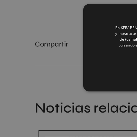
En KERABEN 
y mostrarte 
de tus há
Compartir
pulsando e
Noticias relac