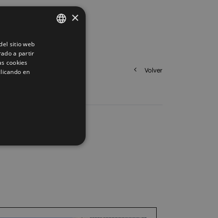
×
el sitio web
SPANISH
rado a partir
ENGLISH
as cookies
Volver
clicando en
FRENCH
GERMAN