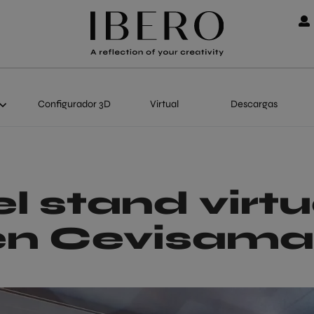
Configurador 3D
Virtual
Descargas
el stand virt
 en Cevisam