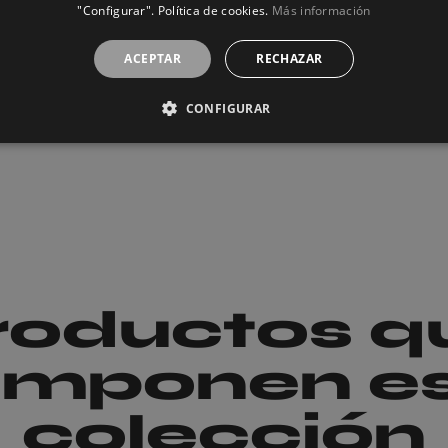
"Configurar". Política de cookies.
Más información
ACEPTAR
RECHAZAR
CONFIGURAR
roductos q
mponen e
colección