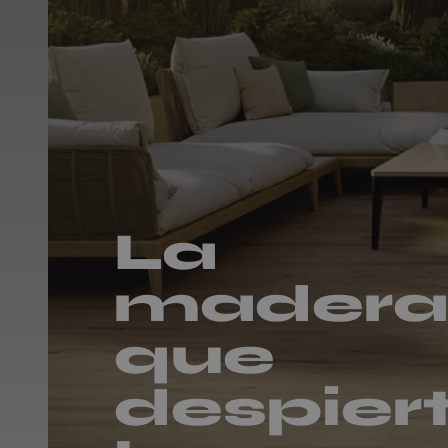
La
madera
que
despier