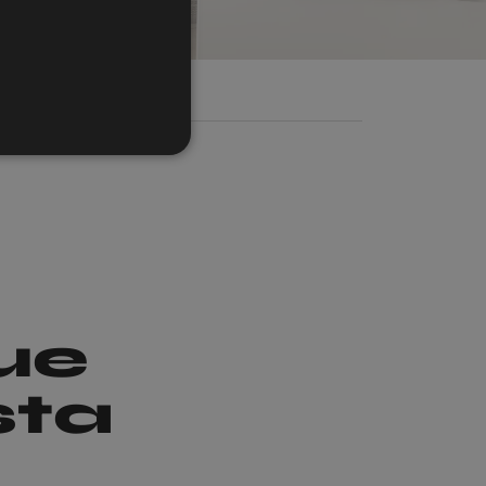
FRENCH
GERMAN
ue
sta