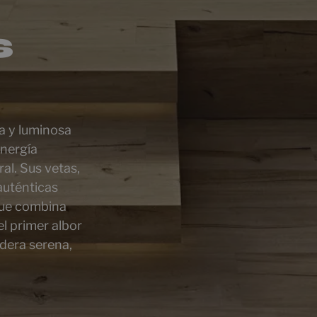
s
va y luminosa
energía
al. Sus vetas,
auténticas
que combina
l primer albor
adera serena,