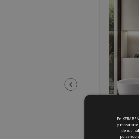
En KERABEN 
y mostrarte 
de tus há
pulsando e