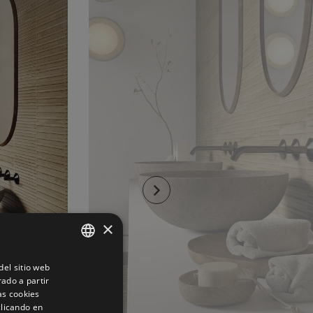
×
el sitio web
SPANISH
rado a partir
ENGLISH
as cookies
clicando en