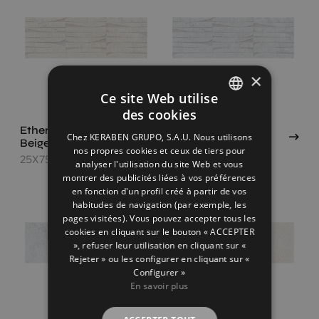
×
Ce site Web utilise
des cookies
SPANISH
Ethereal Concept
Ethereal Concept
Chez KERABEN GRUPO, S.A.U. Nous utilisons
Beige
White
ENGLISH
nos propres cookies et ceux de tiers pour
25X75
25X75
analyser l'utilisation du site Web et vous
FRENCH
montrer des publicités liées à vos préférences
en fonction d'un profil créé à partir de vos
GERMAN
habitudes de navigation (par exemple, les
pages visitées). Vous pouvez accepter tous les
cookies en cliquant sur le bouton « ACCEPTER
», refuser leur utilisation en cliquant sur «
Rejeter » ou les configurer en cliquant sur «
Configurer »
En savoir plus