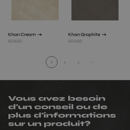
Khan Cream
Khan Graphite
60X60
60X60
‹
1
2
3
›
Vous avez besoin
d'un conseil ou de
plus d'informations
sur un produit?