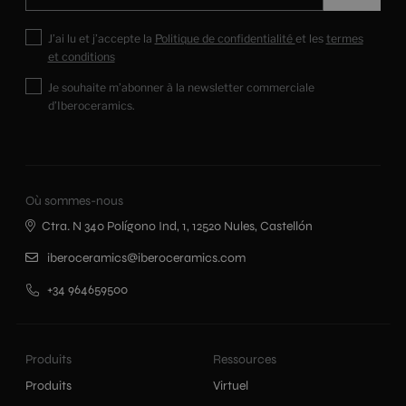
J’ai lu et j’accepte la
Politique de confidentialité
et les
termes
et conditions
Je souhaite m’abonner à la newsletter commerciale
d’Iberoceramics.
Où sommes-nous
Ctra. N 340 Polígono Ind, 1, 12520 Nules, Castellón
iberoceramics@iberoceramics.com
+34 964659500
Produits
Ressources
Produits
Virtuel