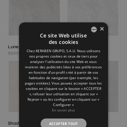
×
Ce site Web utilise
des cookies
SPANISH
Lune Grey
Lune Ice
Chez KERABEN GRUPO, S.A.U. Nous utilisons
90X90
90X90
ENGLISH
nos propres cookies et ceux de tiers pour
analyser l'utilisation du site Web et vous
FRENCH
montrer des publicités liées à vos préférences
en fonction d'un profil créé à partir de vos
GERMAN
habitudes de navigation (par exemple, les
pages visitées). Vous pouvez accepter tous les
cookies en cliquant sur le bouton « ACCEPTER
», refuser leur utilisation en cliquant sur «
Rejeter » ou les configurer en cliquant sur «
Configurer »
En savoir plus
Shade Cream
Shade Grey
ACCEPTER TOUT