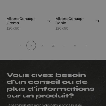
Albora Concept
Albora Concept
Crema
Roble
120X60
120X60
‹
1
2
3
...
11
›
Vous avez besoin
d'un conseil ou de
plus d'informations
sur un produit?
Laissez-nous être avec vous dans le processus de