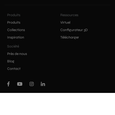
Produits
Ressources
Produits
Virtuel
Collections
Configurateur 3D
Inspiration
Télécharger
Société
Près de nous
Blog
Contact
|
|
Politique de confidentialité
Politique de cookies
|
Avis juridique
Internal information channel