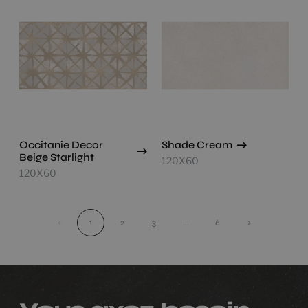
Occitanie Decor
Shade Cream
Beige Starlight
120X60
120X60
‹
1
2
3
...
6
›