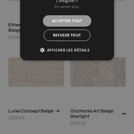
Configurer »
En savoir plus
ACCEPTER TOUT
Ethereal Concept
Lune Beige
Beige
120X60
REFUSER TOUT
120X60
AFFICHER LES DÉTAILS
Lune Concept Beige
Occitanie Art Beige
Starlight
120X60
120X60