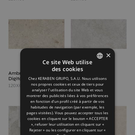
×
Ce site Web utilise
des cookies
SPANISH
Ambrosia Sand
Ethereal Beige
Digital Soft
Chez KERABEN GRUPO, S.A.U. Nous utilisons
120X60
ENGLISH
nos propres cookies et ceux de tiers pour
120X60
analyser l'utilisation du site Web et vous
FRENCH
montrer des publicités liées à vos préférences
en fonction d'un profil créé à partir de vos
GERMAN
habitudes de navigation (par exemple, les
pages visitées). Vous pouvez accepter tous les
cookies en cliquant sur le bouton « ACCEPTER
», refuser leur utilisation en cliquant sur «
Rejeter » ou les configurer en cliquant sur «