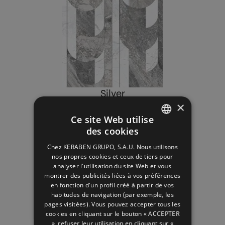
Silver
×
Ce site Web utilise
des cookies
SPANISH
Chez KERABEN GRUPO, S.A.U. Nous utilisons
ENGLISH
nos propres cookies et ceux de tiers pour
analyser l'utilisation du site Web et vous
FRENCH
montrer des publicités liées à vos préférences
en fonction d'un profil créé à partir de vos
GERMAN
habitudes de navigation (par exemple, les
pages visitées). Vous pouvez accepter tous les
White
cookies en cliquant sur le bouton « ACCEPTER
», refuser leur utilisation en cliquant sur «