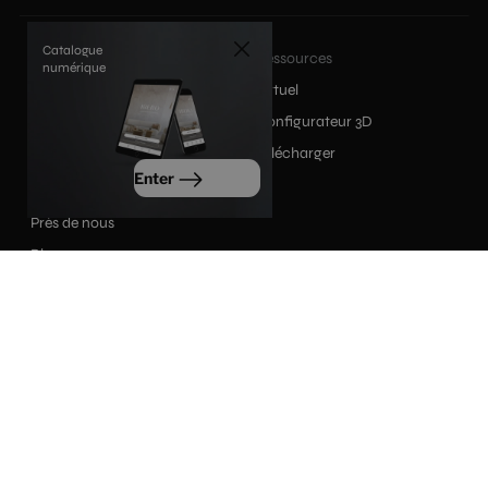
Catalogue
Produits
Ressources
numérique
Produits
Virtuel
Collections
Configurateur 3D
Inspiration
Télécharger
Enter
Société
Près de nous
Blog
Contact
|
|
Politique de confidentialité
Politique de cookies
|
Avis juridique
Internal information channel