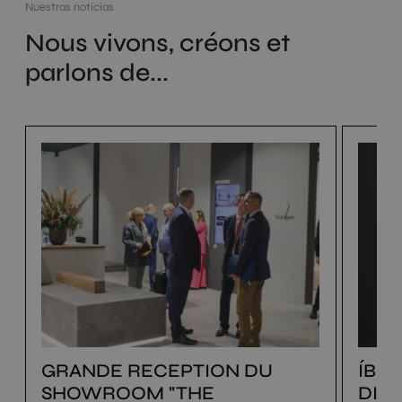
Nuestras noticias
Nous vivons, créons et
parlons de...
GRANDE RECEPTION DU
ÍBE
SHOWROOM "THE
DIS