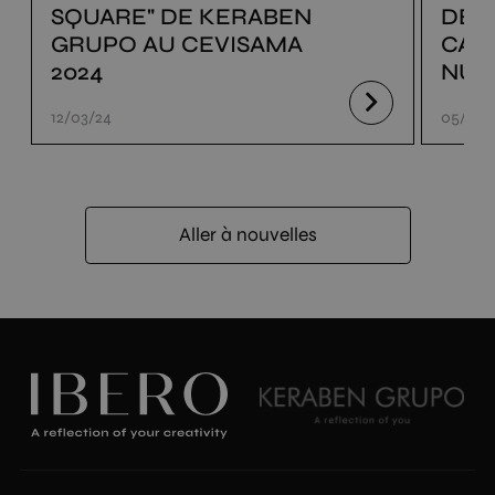
SQUARE" DE KERABEN
DE 
GRUPO AU CEVISAMA
CAT
2024
NUM
12/03/24
05/03/
Aller à nouvelles