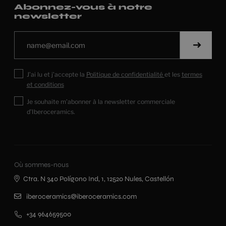
Abonnez-vous à notre
newsletter
J’ai lu et j’accepte la
Politique de confidentialité
et les
termes
et conditions
Je souhaite m’abonner à la newsletter commerciale
d’Iberoceramics.
Où sommes-nous
Ctra. N 340 Polígono Ind, 1, 12520 Nules, Castellón
iberoceramics@iberoceramics.com
+34 964659500