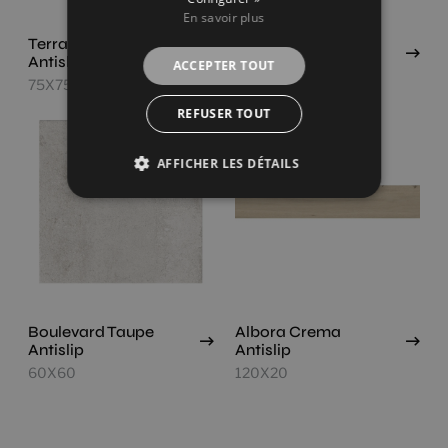
En savoir plus
Terranova Crema
Wewood Roble
Antislip
Antislip
ACCEPTER TOUT
75X75
150X24,8
REFUSER TOUT
AFFICHER LES DÉTAILS
Boulevard Taupe
Albora Crema
Antislip
Antislip
60X60
120X20