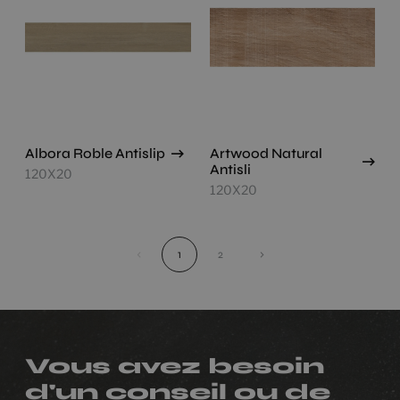
Albora Roble Antislip
Artwood Natural
Antisli
120X20
120X20
‹
1
2
›
Vous avez besoin
d'un conseil ou de