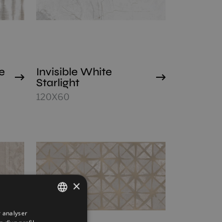
e
Invisible White
Starlight
120X60
×
r analyser
SPANISH