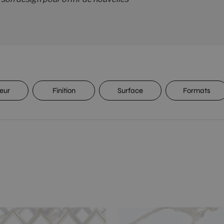
eur
Finition
Surface
Formats