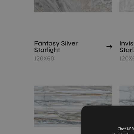
Fantasy Silver
Invi
Starlight
Starl
120X60
120X
Chez KERA