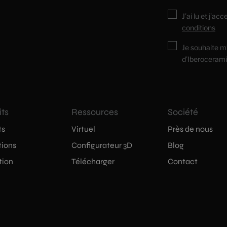
J’ai lu et j’ac
conditions
Je souhaite m
d’Iberocerami
its
Ressources
Société
ts
Virtuel
Près de nous
tions
Configurateur 3D
Blog
tion
Télécharger
Contact