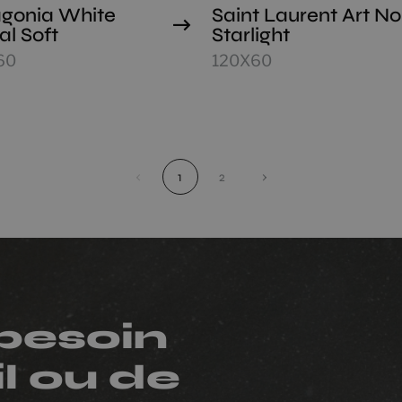
gonia White
Saint Laurent Art No
al Soft
Starlight
60
120X60
‹
1
2
›
besoin
l ou de