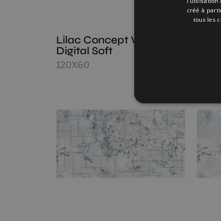
l'utilisatio
créé à part
tous les 
Lilac Concept White
Lila
Digital Soft
Soft
120X60
120X