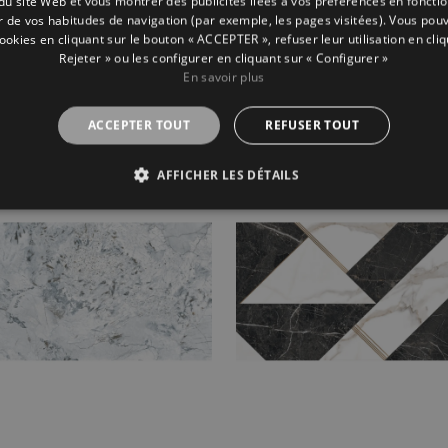
n du site Web et vous montrer des publicités liées à vos préférences en fonctio
ir de vos habitudes de navigation (par exemple, les pages visitées). Vous pou
cookies en cliquant sur le bouton « ACCEPTER », refuser leur utilisation en cliq
Rejeter » ou les configurer en cliquant sur « Configurer »
c White Digital
Occitanie Art Beige
En savoir plus
Starlight
ACCEPTER TOUT
REFUSER TOUT
60
120X60
AFFICHER LES DÉTAILS