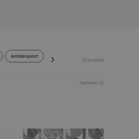
Antidérapant
Passage
Détonification
C
31
produits
Nettoyer