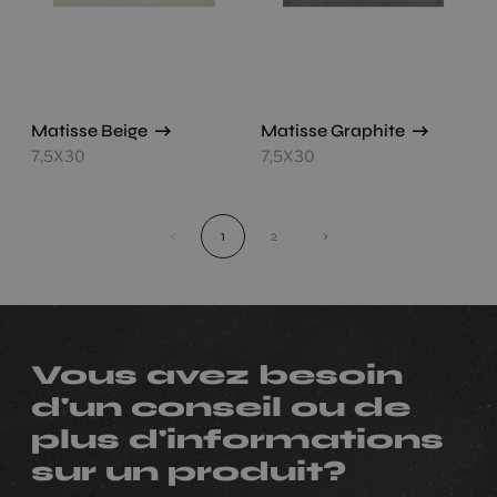
Matisse Beige
Matisse Graphite
7,5X30
7,5X30
‹
1
2
›
Vous avez besoin
d'un conseil ou de
plus d'informations
sur un produit?