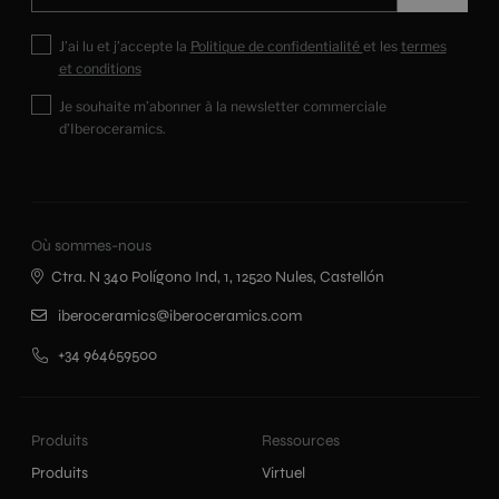
J’ai lu et j’accepte la
Politique de confidentialité
et les
termes
et conditions
Je souhaite m’abonner à la newsletter commerciale
d’Iberoceramics.
Où sommes-nous
Ctra. N 340 Polígono Ind, 1, 12520 Nules, Castellón
iberoceramics@iberoceramics.com
+34 964659500
Produits
Ressources
Produits
Virtuel