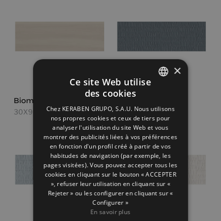
×
Ce site Web utilise
des cookies
SPANISH
Biomim Sand
Sunrise Indigo
Chez KERABEN GRUPO, S.A.U. Nous utilisons
30X90
30X90
ENGLISH
nos propres cookies et ceux de tiers pour
analyser l'utilisation du site Web et vous
FRENCH
montrer des publicités liées à vos préférences
en fonction d'un profil créé à partir de vos
GERMAN
habitudes de navigation (par exemple, les
pages visitées). Vous pouvez accepter tous les
cookies en cliquant sur le bouton « ACCEPTER
», refuser leur utilisation en cliquant sur «
Rejeter » ou les configurer en cliquant sur «
Configurer »
En savoir plus