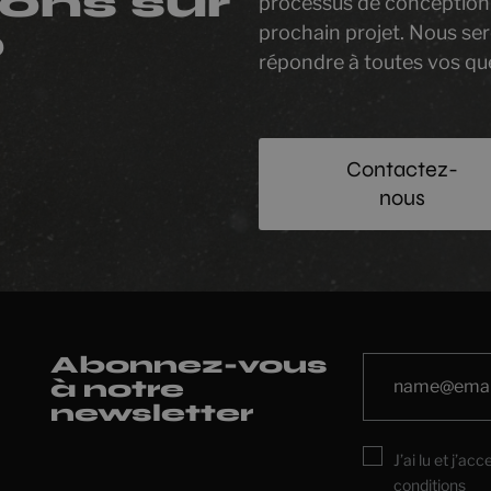
ons sur
processus de conception
prochain projet. Nous se
?
répondre à toutes vos qu
Contactez-
nous
Abonnez-vous
à notre
newsletter
J’ai lu et j’ac
conditions