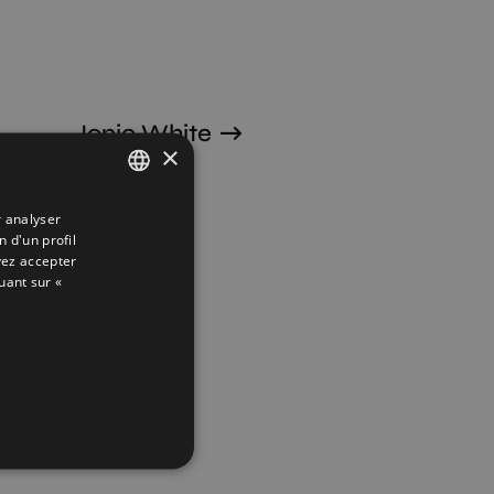
Ionic White
×
120X30
r analyser
SPANISH
n d'un profil
ENGLISH
vez accepter
uant sur «
FRENCH
GERMAN