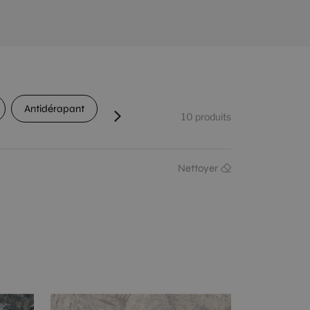
Antidérapant
Passage
Détonification
C
10
produits
Nettoyer