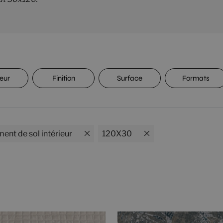
eur
Finition
Surface
Formats
ent de sol intérieur
120X30