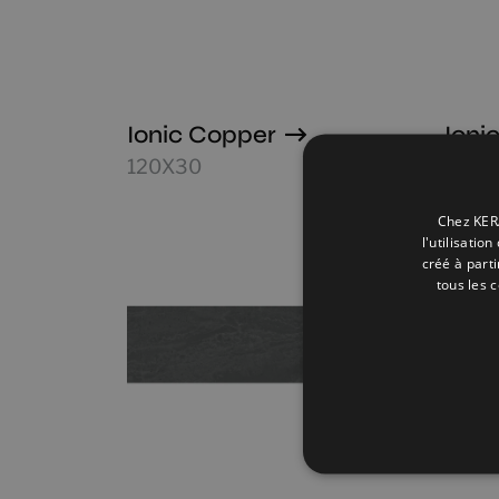
Ionic Copper
Ioni
120X30
120X
Chez KERA
l'utilisatio
créé à part
tous les 