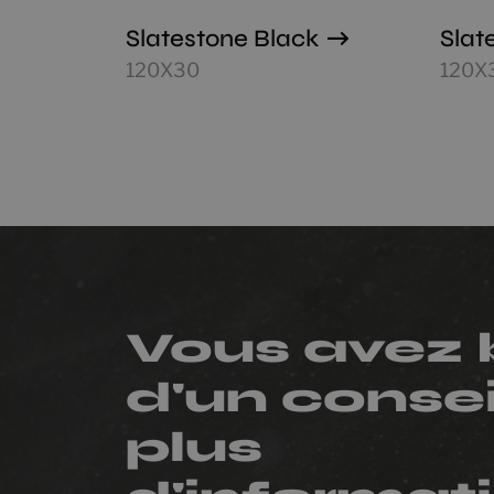
Slatestone Black
Slat
120X30
120X
Vous avez 
d'un consei
plus