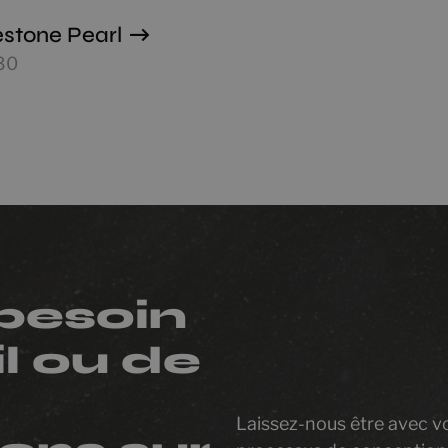
estone Pearl
30
besoin
l ou de
Laissez-nous être avec v