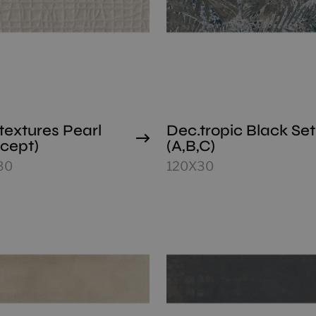
textures Pearl
Dec.tropic Black Set
cept)
(A,B,C)
30
120X30