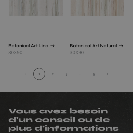
Botanical Art Lino
Botanical Art Natural
30X90
30X90
‹
1
2
3
...
5
›
Vous avez besoin
d'un conseil ou de
plus d'informations