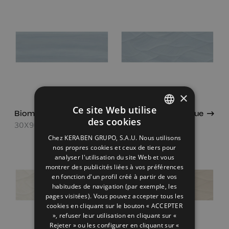
×
Ce site Web utilise
Biomim Blue
Biomim Concept Blue
des cookies
30X90
30X90
SPANISH
Chez KERABEN GRUPO, S.A.U. Nous utilisons
ENGLISH
nos propres cookies et ceux de tiers pour
analyser l'utilisation du site Web et vous
FRENCH
montrer des publicités liées à vos préférences
en fonction d'un profil créé à partir de vos
GERMAN
habitudes de navigation (par exemple, les
pages visitées). Vous pouvez accepter tous les
cookies en cliquant sur le bouton « ACCEPTER
», refuser leur utilisation en cliquant sur «
Rejeter » ou les configurer en cliquant sur «