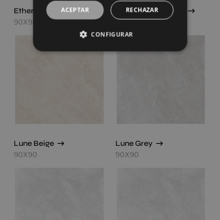
Ethereal White
ACEPTAR
Lune Beige Antislip
RECHAZAR
90X90
90X90
CONFIGURAR
Lune Beige
Lune Grey
90X90
90X90