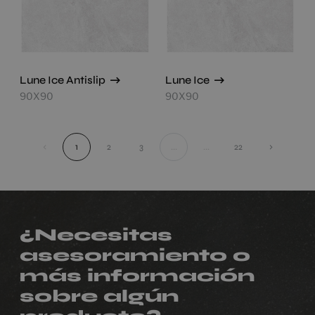
Lune Ice Antislip
Lune Ice
90X90
90X90
‹
1
2
3
...
...
22
›
¿Necesitas
asesoramiento o
más información
sobre algún