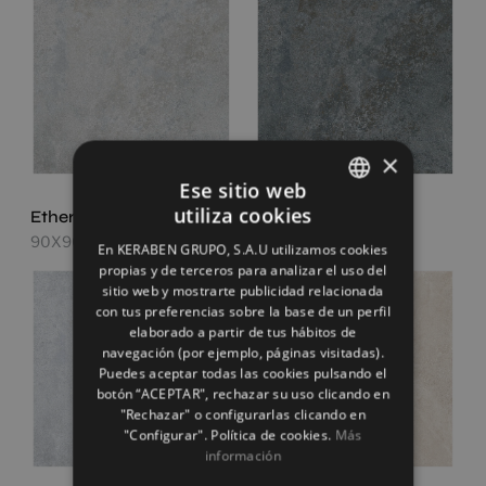
×
Ese sitio web
utiliza cookies
Ethereal Grey
Ethereal Night
SPANISH
90X90
90X90
En KERABEN GRUPO, S.A.U utilizamos cookies
ENGLISH
propias y de terceros para analizar el uso del
sitio web y mostrarte publicidad relacionada
FRENCH
con tus preferencias sobre la base de un perfil
elaborado a partir de tus hábitos de
GERMAN
navegación (por ejemplo, páginas visitadas).
Puedes aceptar todas las cookies pulsando el
botón “ACEPTAR", rechazar su uso clicando en
"Rechazar" o configurarlas clicando en
"Configurar". Política de cookies.
Más
información