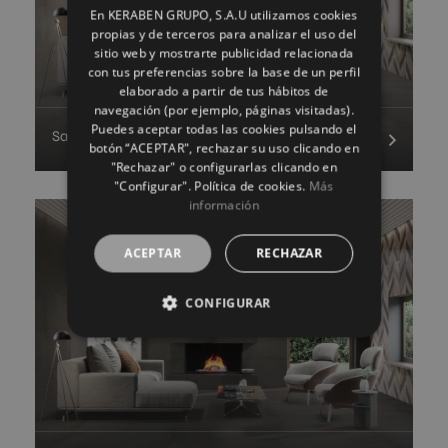
En KERABEN GRUPO, S.A.U utilizamos cookies
ENGLISH
propias y de terceros para analizar el uso del
sitio web y mostrarte publicidad relacionada
FRENCH
con tus preferencias sobre la base de un perfil
elaborado a partir de tus hábitos de
GERMAN
navegación (por ejemplo, páginas visitadas).
Puedes aceptar todas las cookies pulsando el
Salón contemporáneo Ruggine Titan
botón “ACEPTAR", rechazar su uso clicando en
"Rechazar" o configurarlas clicando en
"Configurar". Política de cookies.
Más
información
ACEPTAR
RECHAZAR
CONFIGURAR