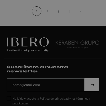
‹
1
2
3
4
›
Suscríbete a nuestra
newsletter
He leído y acepto la
Política de privacidad
y los
términos y
condiciones