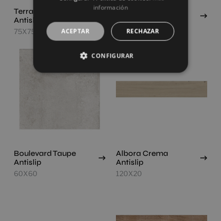
información
Terranova Crema
Wewood Roble
Antislip
Antislip
ACEPTAR
RECHAZAR
75X75
150X24,8
CONFIGURAR
Boulevard Taupe
Albora Crema
Antislip
Antislip
60X60
120X20