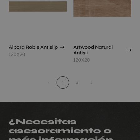
Albora Roble Antislip
Artwood Natural
Antisli
120X20
120X20
‹
1
2
›
¿Necesitas
asesoramiento o
más información