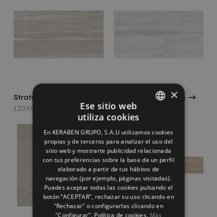
×
Strata Beige Antislip
Strata Light Antislip
Ese sitio web
120X60
120X60
utiliza cookies
SPANISH
En KERABEN GRUPO, S.A.U utilizamos cookies
ENGLISH
propias y de terceros para analizar el uso del
sitio web y mostrarte publicidad relacionada
FRENCH
con tus preferencias sobre la base de un perfil
elaborado a partir de tus hábitos de
GERMAN
navegación (por ejemplo, páginas visitadas).
Puedes aceptar todas las cookies pulsando el
botón “ACEPTAR", rechazar su uso clicando en
"Rechazar" o configurarlas clicando en
"Configurar". Política de cookies.
Más