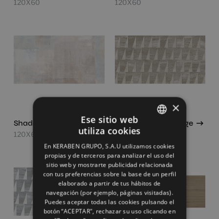
120X60
120X60
×
Ese sitio web
Shade Concept Mix
Strata Concept Beige
utiliza cookies
120X60
120X60
SPANISH
En KERABEN GRUPO, S.A.U utilizamos cookies
ENGLISH
propias y de terceros para analizar el uso del
sitio web y mostrarte publicidad relacionada
FRENCH
con tus preferencias sobre la base de un perfil
elaborado a partir de tus hábitos de
GERMAN
navegación (por ejemplo, páginas visitadas).
Puedes aceptar todas las cookies pulsando el
botón “ACEPTAR", rechazar su uso clicando en