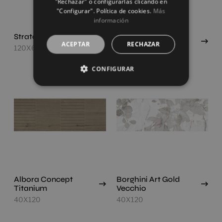
"Rechazar" o configurarlas clicando en
"Configurar". Política de cookies.
Más
información
Strata Concept Light
Albora Concept
ACEPTAR
RECHAZAR
Roble
120X60
40X120
CONFIGURAR
Albora Concept
Borghini Art Gold
Titanium
Vecchio
40X120
40X120