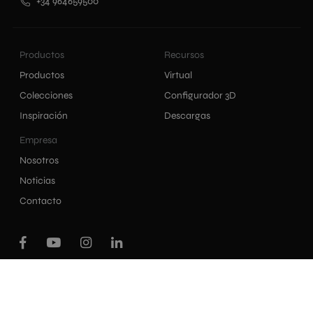
+34 964659500
Productos
Recursos
Productos
Virtual
Colecciones
Configurador 3D
Inspiración
Descargas
Empresa
Nosotros
Noticias
Contacto
|
|
|
Política de privacidad
Política de cookies
Aviso legal
Canal interno de información