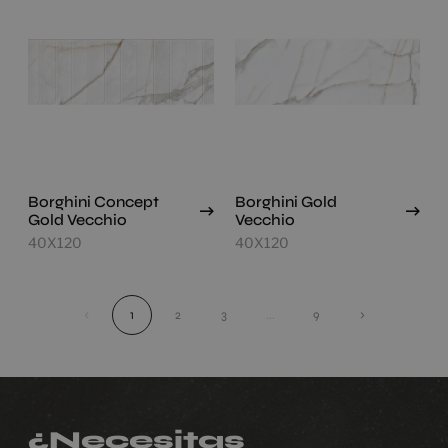
Borghini Concept
Borghini Gold
Gold Vecchio
Vecchio
40X120
40X120
‹
1
2
3
...
9
›
¿Necesitas