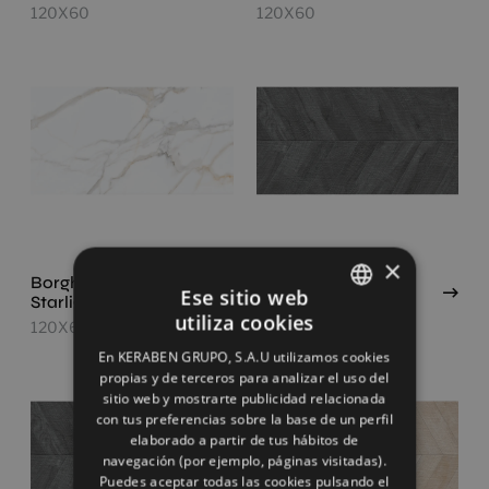
120X60
120X60
×
Borghini Gold
Chevron Artwood
Ese sitio web
Starlight
Black (Concept)
utiliza cookies
120X60
120X60
SPANISH
En KERABEN GRUPO, S.A.U utilizamos cookies
ENGLISH
propias y de terceros para analizar el uso del
sitio web y mostrarte publicidad relacionada
FRENCH
con tus preferencias sobre la base de un perfil
elaborado a partir de tus hábitos de
GERMAN
navegación (por ejemplo, páginas visitadas).
Puedes aceptar todas las cookies pulsando el