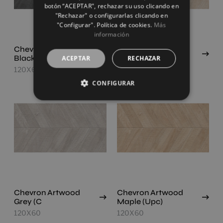
botón “ACEPTAR", rechazar su uso clicando en
"Rechazar" o configurarlas clicando en
"Configurar". Política de cookies.
Más
información
Chevron Artwood
Chevron Artwood
Black (Upc)
Bone
ACEPTAR
RECHAZAR
120X60
120X60
CONFIGURAR
Chevron Artwood
Chevron Artwood
Grey (C
Maple (Upc)
120X60
120X60