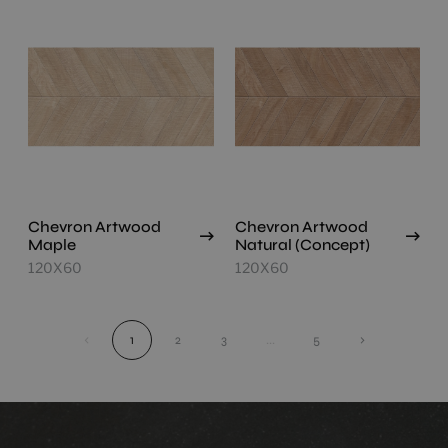
Chevron Artwood
Chevron Artwood
Maple
Natural (Concept)
120X60
120X60
‹
1
2
3
...
5
›