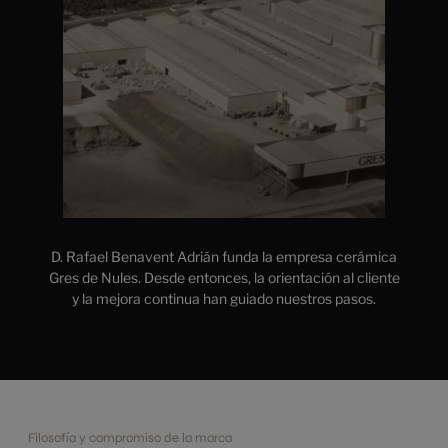
D. Rafael Benavent Adrián funda la empresa cerámica
El 
Gres de Nules. Desde entonces, la orientación al cliente
Benave
resas
y la mejora continua han guiado nuestros pasos.
Filosofía y compromiso de la marca