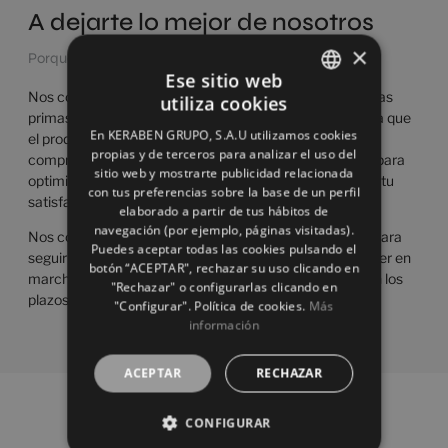
A dejarte lo mejor de nosotros
×
Porque tú estás en el centro de todo lo que hacemos.
Ese sitio web
Nos comprometemos a seleccionar las mejores materias
utiliza cookies
SPANISH
primas y a utilizar las tecnologías más innovadoras, para que
En KERABEN GRUPO, S.A.U utilizamos cookies
el producto que has elegido sea excelente. Nos
ENGLISH
propias y de terceros para analizar el uso del
comprometemos a determinar los métodos de trabajo para
sitio web y mostrarte publicidad relacionada
FRENCH
optimizar la calidad de nuestros productos y maximizar tu
con tus preferencias sobre la base de un perfil
satisfacción.
elaborado a partir de tus hábitos de
GERMAN
navegación (por ejemplo, páginas visitadas).
Nos comprometemos a medir y analizar tus opiniones para
Puedes aceptar todas las cookies pulsando el
seguir mejorando día a día. Nos comprometemos a poner en
botón “ACEPTAR", rechazar su uso clicando en
marcha todas las acciones necesarias para cumplir con los
"Rechazar" o configurarlas clicando en
plazos y compromisos que juntos hemos definido.
"Configurar". Política de cookies.
Más
información
ACEPTAR
RECHAZAR
CONFIGURAR
Valores