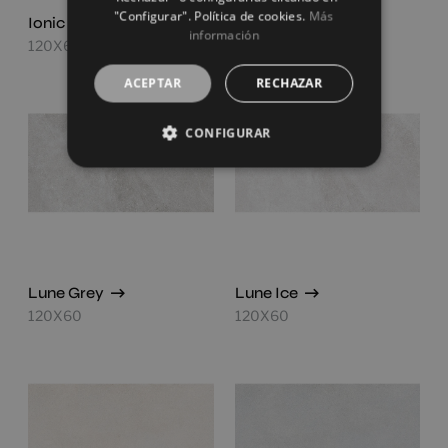
"Configurar". Política de cookies.
Más
Ionic White
Lune Beige
información
120X60
120X60
ACEPTAR
RECHAZAR
CONFIGURAR
Lune Grey
Lune Ice
120X60
120X60