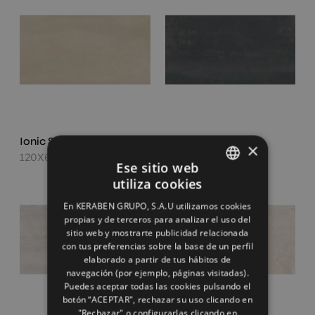
Ionic Sand
Ionic Steel
×
120X60
120X60
Ese sitio web
utiliza cookies
SPANISH
En KERABEN GRUPO, S.A.U utilizamos cookies
ENGLISH
propias y de terceros para analizar el uso del
sitio web y mostrarte publicidad relacionada
FRENCH
con tus preferencias sobre la base de un perfil
elaborado a partir de tus hábitos de
GERMAN
navegación (por ejemplo, páginas visitadas).
Puedes aceptar todas las cookies pulsando el
botón “ACEPTAR", rechazar su uso clicando en
"Rechazar" o configurarlas clicando en