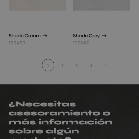
Shade Cream
Shade Grey
120X60
120X60
‹
1
2
3
4
›
¿Necesitas
asesoramiento o
más información
sobre algún