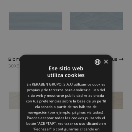
Biomim Blue
Biomim Concept Blue
×
30X90
30X90
Ese sitio web
utiliza cookies
SPANISH
En KERABEN GRUPO, S.A.U utilizamos cookies
ENGLISH
propias y de terceros para analizar el uso del
sitio web y mostrarte publicidad relacionada
FRENCH
con tus preferencias sobre la base de un perfil
elaborado a partir de tus hábitos de
GERMAN
navegación (por ejemplo, páginas visitadas).
Puedes aceptar todas las cookies pulsando el
botón “ACEPTAR", rechazar su uso clicando en
"Rechazar" o configurarlas clicando en