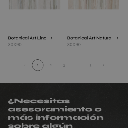
Botanical Art Lino
Botanical Art Natural
30X90
30X90
‹
1
2
3
...
5
›
¿Necesitas
asesoramiento o
más información
sobre algún