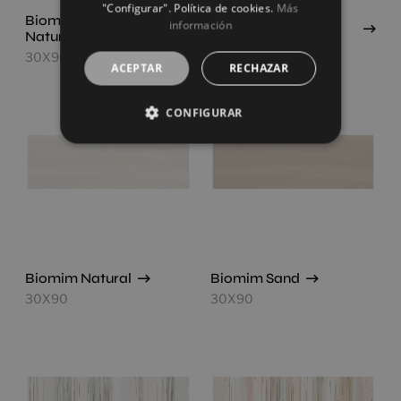
"Configurar". Política de cookies.
Más
Biomim Concept
Biomim Concept
información
Natural
Sand
30X90
30X90
ACEPTAR
RECHAZAR
CONFIGURAR
Biomim Natural
Biomim Sand
30X90
30X90