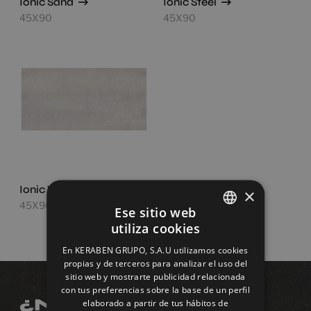
Ionic Sand
Ionic Steel
45X90
45X90
Ionic White
×
45X90
Ese sitio web
utiliza cookies
SPANISH
En KERABEN GRUPO, S.A.U utilizamos cookies
ENGLISH
propias y de terceros para analizar el uso del
sitio web y mostrarte publicidad relacionada
FRENCH
con tus preferencias sobre la base de un perfil
¿Necesitas
elaborado a partir de tus hábitos de
GERMAN