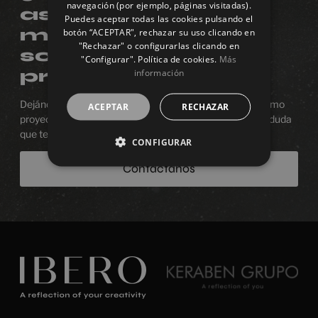
navegación (por ejemplo, páginas visitadas).
asesoramiento o
Puedes aceptar todas las cookies pulsando el
más información
botón “ACEPTAR", rechazar su uso clicando en
"Rechazar" o configurarlas clicando en
sobre algún
"Configurar". Política de cookies.
Más
producto?
información
Dejános estar junto a ti en el proceso de diseñar tu próximo
ACEPTAR
RECHAZAR
proyecto. Estaremos encantados de resolver cualquier duda
que tengas.
CONFIGURAR
Contáctanos