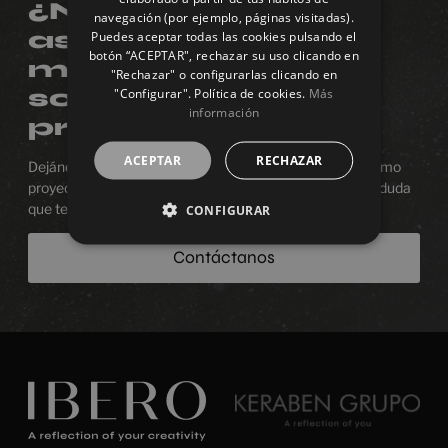
GERMAN
¿Necesitas
navegación (por ejemplo, páginas visitadas).
asesoramiento o
Puedes aceptar todas las cookies pulsando el
botón “ACEPTAR", rechazar su uso clicando en
más información
"Rechazar" o configurarlas clicando en
sobre algún
"Configurar". Política de cookies.
Más
información
producto?
ACEPTAR
RECHAZAR
Dejános estar junto a ti en el proceso de diseñar tu próximo
proyecto. Estaremos encantados de resolver cualquier duda
que tengas.
CONFIGURAR
Contáctanos