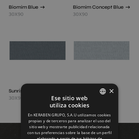
Biomim Blue
Biomim Concept Blue
30X90
30X90
×
Sunrise Indigo
Sunrise Lavanda
Ese sitio web
30X90
30X90
utiliza cookies
SPANISH
En KERABEN GRUPO, S.A.U utilizamos cookies
ENGLISH
propias y de terceros para analizar el uso del
sitio web y mostrarte publicidad relacionada
FRENCH
con tus preferencias sobre la base de un perfil
elaborado a partir de tus hábitos de