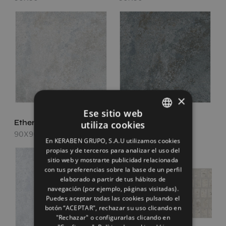
×
Ese sitio web
Ethereal Grey
Ethereal Night
utiliza cookies
SPANISH
90X90
90X90
En KERABEN GRUPO, S.A.U utilizamos cookies
ENGLISH
propias y de terceros para analizar el uso del
sitio web y mostrarte publicidad relacionada
FRENCH
con tus preferencias sobre la base de un perfil
elaborado a partir de tus hábitos de
GERMAN
navegación (por ejemplo, páginas visitadas).
Puedes aceptar todas las cookies pulsando el
botón “ACEPTAR", rechazar su uso clicando en
"Rechazar" o configurarlas clicando en