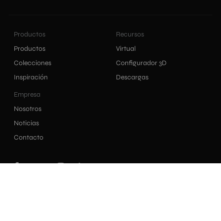
Productos
Recursos
Productos
Virtual
Colecciones
Configurador 3D
Inspiración
Descargas
Empresa
Nosotros
Noticias
Contacto
|
|
|
Política de privacidad
Política de cookies
Aviso legal
Canal interno de información
Todos los derechos reservados. Ibero 2021