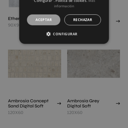
"Configurar". Política de cookies.
Más
información
Ethereal White
Ambrosia Concept
ACEPTAR
RECHAZAR
Ice Digital Soft
90X90
120X60
CONFIGURAR
Ambrosia Concept
Ambrosia Grey
Sand Digital Soft
Digital Soft
120X60
120X60