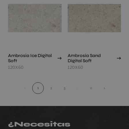
Ambrosia Ice Digital
Ambrosia Sand
Soft
Digital Soft
120X60
120X60
‹
1
2
3
...
11
›
¿Necesitas